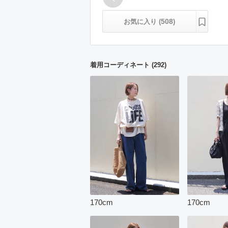
508
お気に入り (
)
着用コーディネート
(
292
)
170
cm
170
cm