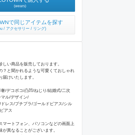
ZOTOWNで購入する
(wears)
TOWNで同じアイテムを探す
ou / アクセサリー / リング
)
珍しい商品を販売しております。
の？と聞かれるような可愛くておしゃれ
お届けいたします。
奢/デコボコ/凸凹/ねじり/結婚式/二次
ーマル/デザイン/
/ドレス/プチプラ/ゴールドピアス/シル
プピアス
スマートフォン、パソコンなどの画面上
味が異なることがございます。