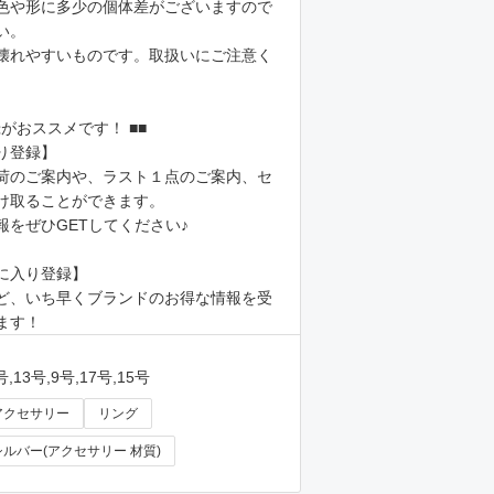
色や形に多少の個体差がございますので
い。
壊れやすいものです。取扱いにご注意く
録がおススメです！ ■■
り登録】
荷のご案内や、ラスト１点のご案内、セ
け取ることができます。
報をぜひGETしてください♪
に入り登録】
ど、いち早くブランドのお得な情報を受
ます！
号,13号,9号,17号,15号
アクセサリー
リング
シルバー(アクセサリー 材質)