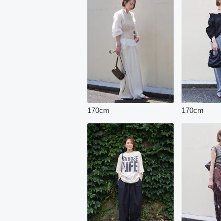
170
cm
170
cm