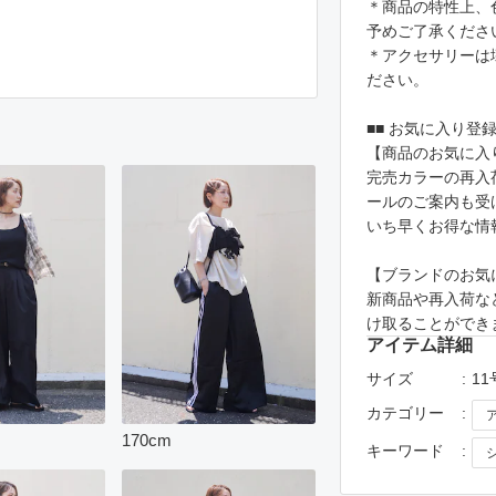
＊商品の特性上、
予めご了承くださ
＊アクセサリーは
ださい。
■■ お気に入り登
【商品のお気に入
完売カラーの再入
ールのご案内も受
いち早くお得な情
【ブランドのお気
新商品や再入荷な
け取ることができ
アイテム詳細
サイズ
11
カテゴリー
170
cm
キーワード