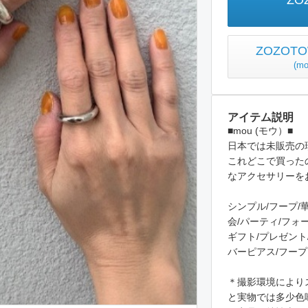
ZO
ZOZO
(
m
アイテム説明
■mou (モウ）■
日本では未販売の
これどこで買った
なアクセサリーを
シンプル/フープ/華
会/パーティ/フォ
ギフト/プレゼント
バーピアス/フー
＊撮影環境により
と実物では多少色