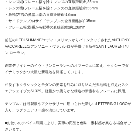
・レンズ縦(フレーム幅を除くレンズの直線距離)約35mm
・レンズ横(フレーム幅を除くレンズの直線距離)約55mm
・鼻幅(左右の鼻盛上部の直線距離)約18mm
・サイドテンプル(サイドテンプルの全長距離)約135mm
・フレーム幅(蝶番から蝶番の直線距離)約128mm
前任のHEDI SLIMANE/エディ・スリマンからバトンタッチされたANTHONY
VACCARELLO/アンソニー・ヴァカレロが手掛ける新生SAINT LAURENT/サ
ン ローラン。
創業デザイナーのイヴ・サンローランへのオマージュに加え、セクシーでダ
イナミックかつ大胆な新境地を開拓しています。
相反するクラシックとモダンの要素を巧みに取り込んだ天地幅を抑えたスク
エアシェイプのSL329。軽量かつ柔らかな構造の新素材をフレームに採用。
テンプルには既製服やアクセサリーに用いられた新しいLETTERING LOGOが
入り、ラグジュアリー感を演出しています。
■お使いのデバイス環境により、実際の商品と色味、素材感が異なる場合がご
ざいます。