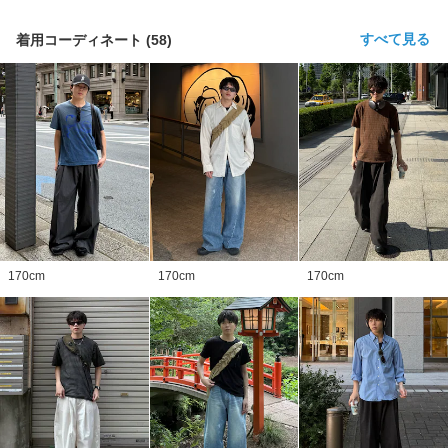
すべて見る
着用コーディネート
(
58
)
170
cm
170
cm
170
cm