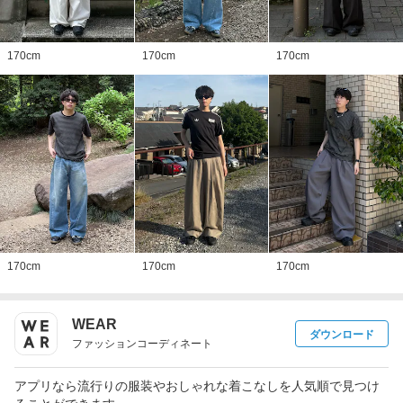
170
cm
170
cm
170
cm
170
cm
170
cm
170
cm
WEAR
ダウンロード
ファッションコーディネート
アプリなら流行りの服装やおしゃれな着こなしを人気順で見つけ