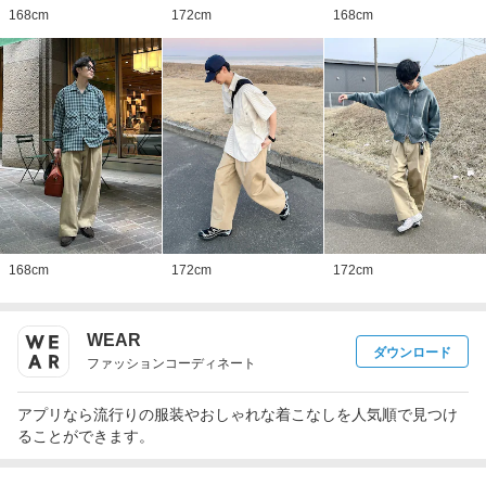
168
cm
172
cm
168
cm
168
cm
172
cm
172
cm
WEAR
ダウンロード
ファッションコーディネート
アプリなら流行りの服装やおしゃれな着こなしを人気順で見つけ
ることができます。