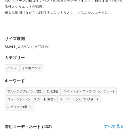
深いプリーツの様なインパクトのあるタックデザインと、独特な膨らみのあ
る極太シルエットが特徴。
極太な腿周りながらも腰回りはスッキリとし、上品なシルエットに。
サイズ展開
SMALL, X-SMALL, MEDIUM
カテゴリー
パンツ
その他パンツ
キーワード
フルレングス(パンツ丈)
無地(柄)
ワイド・ルーズ(パンツ シルエット)
コットン(パンツ・スカート 素材)
テーパード(パンツ ひざ下)
レギュラー(股上)
すべて見る
着用コーディネート
(
433
)