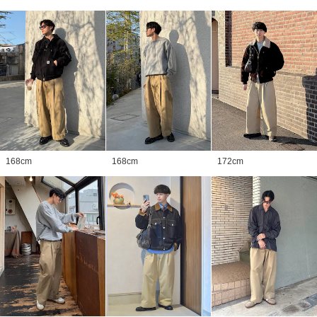
168
cm
168
cm
172
cm