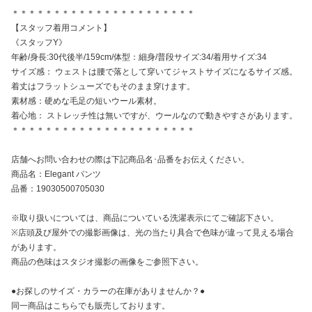
＊＊＊＊＊＊＊＊＊＊＊＊＊＊＊＊＊＊＊＊＊＊
【スタッフ着用コメント】
《スタッフY》
年齢/身長:30代後半/159cm/体型：細身/普段サイズ:34/着用サイズ:34
サイズ感： ウェストは腰で落として穿いてジャストサイズになるサイズ感。
着丈はフラットシューズでもそのまま穿けます。
素材感：硬めな毛足の短いウール素材。
着心地： ストレッチ性は無いですが、ウールなので動きやすさがあります。
＊＊＊＊＊＊＊＊＊＊＊＊＊＊＊＊＊＊＊＊＊＊
店舗へお問い合わせの際は下記商品名･品番をお伝えください。
商品名：Elegant パンツ
品番：19030500705030
※取り扱いについては、商品についている洗濯表示にてご確認下さい。
※店頭及び屋外での撮影画像は、光の当たり具合で色味が違って見える場合
があります。
商品の色味はスタジオ撮影の画像をご参照下さい。
●お探しのサイズ・カラーの在庫がありませんか？●
同一商品はこちらでも販売しております。