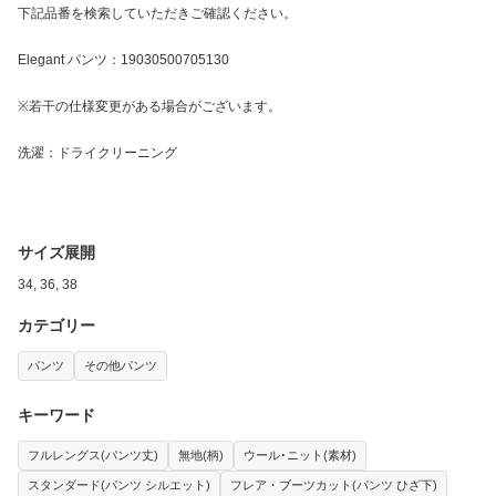
下記品番を検索していただきご確認ください。
Elegant パンツ：19030500705130
※若干の仕様変更がある場合がございます。
洗濯：ドライクリーニング
サイズ展開
34, 36, 38
カテゴリー
パンツ
その他パンツ
キーワード
フルレングス(パンツ丈)
無地(柄)
ウール･ニット(素材)
スタンダード(パンツ シルエット)
フレア・ブーツカット(パンツ ひざ下)