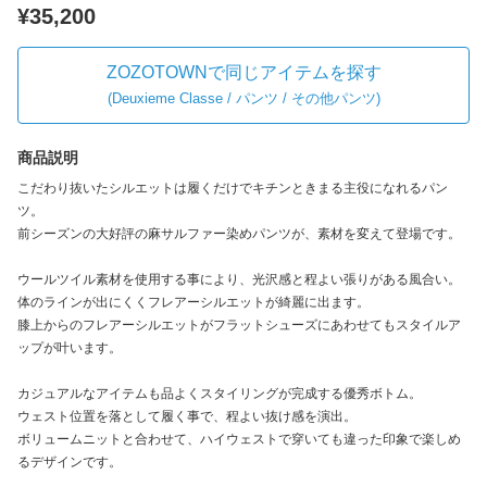
¥35,200
ZOZOTOWNで同じアイテムを探す
(
Deuxieme Classe / パンツ / その他パンツ
)
商品説明
こだわり抜いたシルエットは履くだけでキチンときまる主役になれるパン
ツ。
前シーズンの大好評の麻サルファー染めパンツが、素材を変えて登場です。
ウールツイル素材を使用する事により、光沢感と程よい張りがある風合い。
体のラインが出にくくフレアーシルエットが綺麗に出ます。
膝上からのフレアーシルエットがフラットシューズにあわせてもスタイルア
ップが叶います。
カジュアルなアイテムも品よくスタイリングが完成する優秀ボトム。
ウェスト位置を落として履く事で、程よい抜け感を演出。
ボリュームニットと合わせて、ハイウェストで穿いても違った印象で楽しめ
るデザインです。