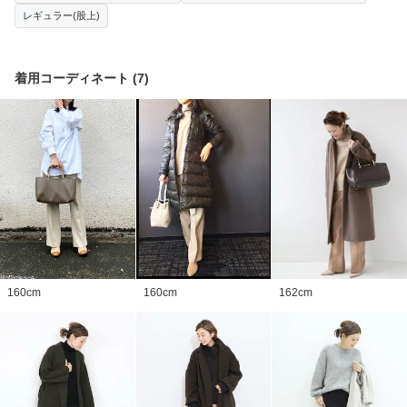
レギュラー(股上)
着用コーディネート
(
7
)
160
cm
160
cm
162
cm