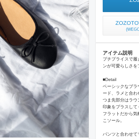
ZO
ZOZO
(
WEG
アイテム説明
プチプライスで履
ンが可愛らしさを
■Detail
ベーシックなブラ
ード、ラメと合わ
つま先部分はラウ
印象をプラスして
フラットだから気
こソール。
パンツと合わせて