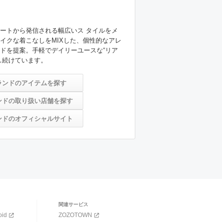
ートから発信される幅広いス タイルをメ
イクな着こなしをMIXした、個性的なアレ
ドを提案。手軽でデイリーユースな“リア
し続けています。
ランドのアイテムを探す
ンドの取り扱い店舗を探す
ンドのオフィシャルサイト
関連サービス
oid
ZOZOTOWN