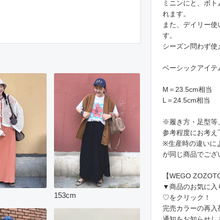
ミニンにと、ボト
れます。
また、デイリー使
す。
シーズン問わず使
ベーシックアイテ
M＝23.5cm相当
L＝24.5cm相当
※履き方・足型等
参考程度にお考え
※生産時の違いに
が同じ商品でござ
【WEGO ZOZO
▼商品のお気に入
153
cm
♡をクリック！
完売カラーの再入
通知をお知らせし