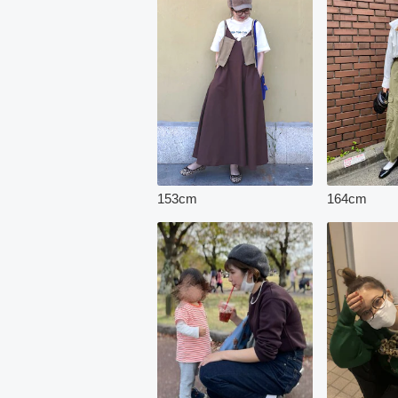
153
cm
164
cm