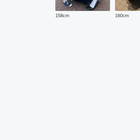
158
cm
160
cm