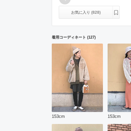
828
お気に入り (
)
着用コーディネート
(
127
)
153
cm
153
cm