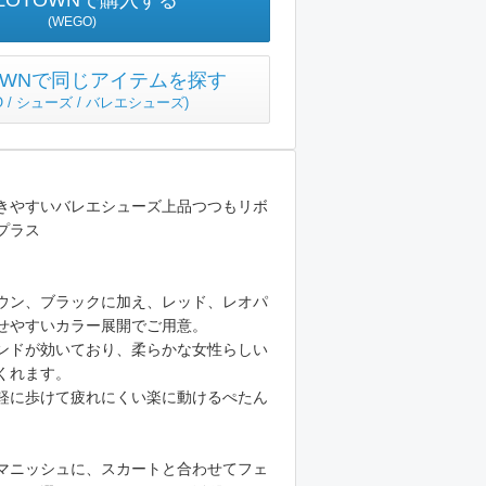
ZOTOWNで購入する
(WEGO)
TOWNで同じアイテムを探す
O / シューズ / バレエシューズ
)
きやすいバレエシューズ上品つつもリボ
プラス
ウン、ブラックに加え、レッド、レオパ
せやすいカラー展開でご用意。
ンドが効いており、柔らかな女性らしい
くれます。
軽に歩けて疲れにくい楽に動けるぺたん
マニッシュに、スカートと合わせてフェ