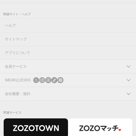
関連サイト・ヘルプ
ヘルプ
サイトマップ
アプリについて
会員サービス
ログイン
WEAR公式SNS
新規会員登録
X
会社概要・規約
Instagram
コーポレートサイト
関連サービス
Threads
会社概要
TikTok
IR情報