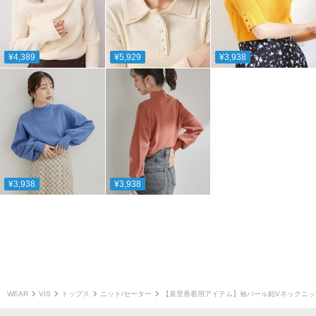
¥4,389
¥5,929
¥3,938
¥3,938
¥3,938
WEAR
VIS
トップス
ニット/セーター
【泉里香着用アイテム】袖パール釦Vネックニッ