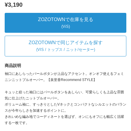
¥3,190
ZOZOTOWNで在庫を見る
(ViS)
ZOZOTOWNで同じアイテムを探す
(
VIS / トップス / ニット/セーター
)
商品説明
袖口にあしらったパールボタンが上品なアクセント。オンオフ使えるフェミ
ニンニットプルオーバー。【泉里香Recommend STYLE】
キュッと絞った袖口にはパールボタンをあしらい、可愛らしくも上品な雰囲
気に仕上げたニットプルオーバー。
ボリューム袖に、すっきりとしたVネックとコンパクトなシルエットのバラン
スが今年らしさを加速するポイントに。
きれいめな編み地でコーディネートを選ばず、オンにもオフにも幅広く活躍
する一枚です。