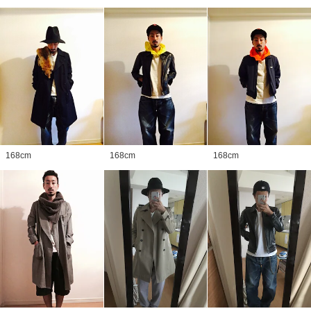
168
cm
168
cm
168
cm