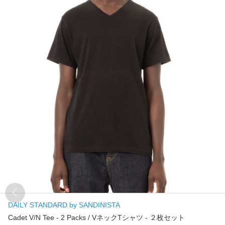
DAILY STANDARD by SANDINISTA
Cadet V/N Tee - 2 Packs / VネックTシャツ - ２枚セット