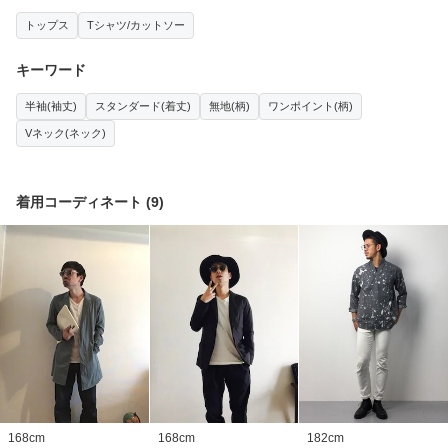
トップス
Tシャツ/カットソー
キーワード
半袖(袖丈)
スタンダード(着丈)
無地(柄)
ワンポイント(柄)
Vネック(ネック)
着用コーディネート
(
9
)
168
cm
168
cm
182
cm