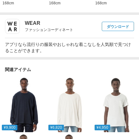
168
cm
168
cm
168
cm
WEAR
ダウンロード
ファッションコーディネート
アプリなら流行りの服装やおしゃれな着こなしを人気順で見つけ
ることができます。
関連アイテム
¥9,900
¥6,820
¥4,950