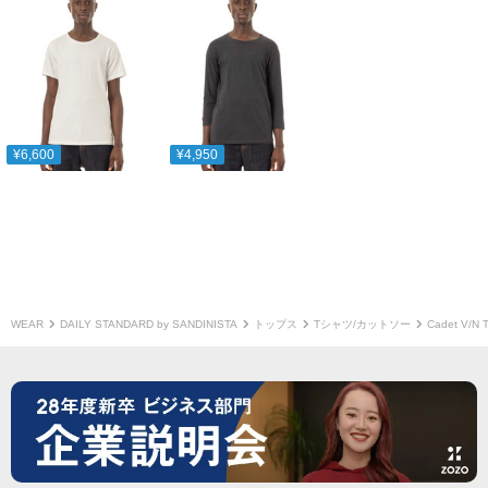
¥6,600
¥4,950
WEAR
DAILY STANDARD by SANDINISTA
トップス
Tシャツ/カットソー
Cadet V/N