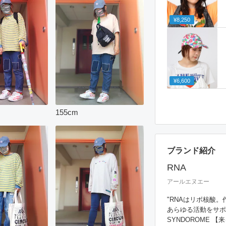
¥8,250
¥6,600
155
cm
ブランド紹介
RNA
アールエヌエー
"RNAはリボ核酸
あらゆる活動をサポー
SYNDOROME 