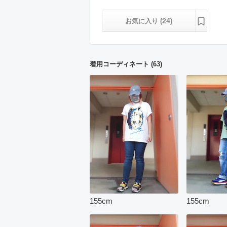
24
お気に入り (
)
着用コーディネート
(
63
)
155
cm
155
cm