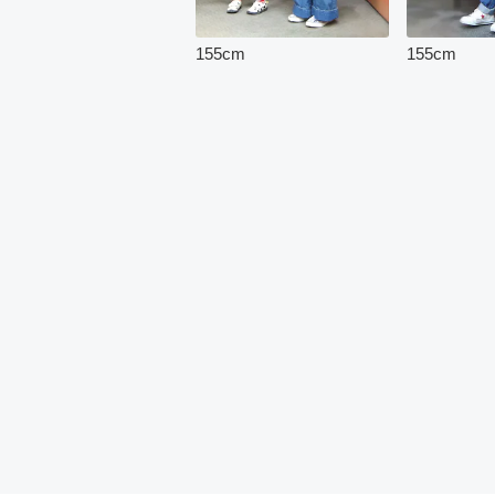
155
cm
155
cm