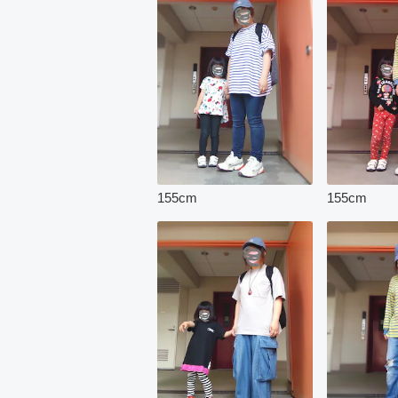
155
cm
155
cm