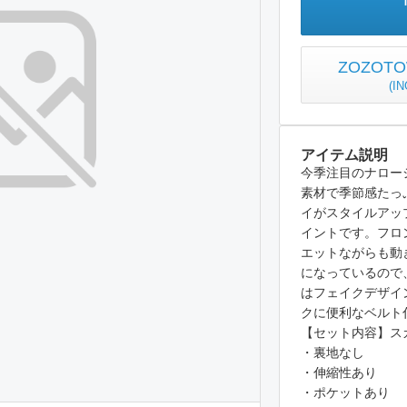
ZOZO
(
I
アイテム説明
今季注目のナロー
素材で季節感たっ
イがスタイルアッ
イントです。フロ
エットながらも動
になっているので
はフェイクデザイ
クに便利なベルト
【セット内容】ス
・裏地なし
・伸縮性あり
・ポケットあり