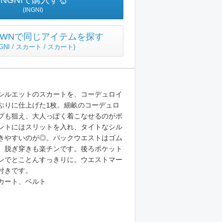
INGNIで購入する
(INGNI)
TOWNで同じアイテムを探す
NGNI / スカート / スカート
)
シルエットのスカートを、コーデュロイ
ぷりに仕上げた1枚。細畝のコーデュロ
プも狙え、大人っぽく着こなせるのがポ
ントにはスリットを入れ、タイトなシル
きやすいのが◎。バックウエストはゴム
、脱ぎ穿きも楽チンです。後ろポケット
ンでとことんすっきりに。ウエストマー
付きです。
カート、ベルト