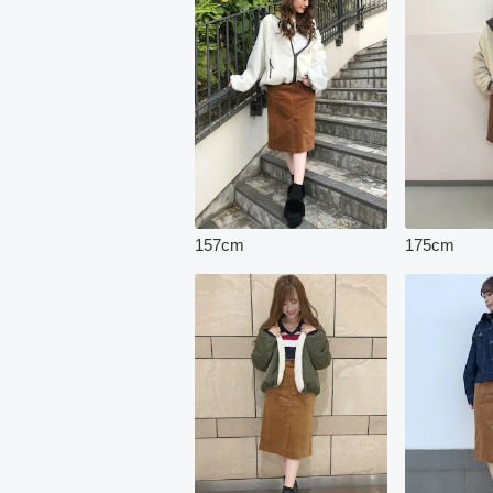
157
cm
175
cm