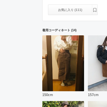
111
お気に入り (
)
着用コーディネート
(
14
)
150
cm
157
cm