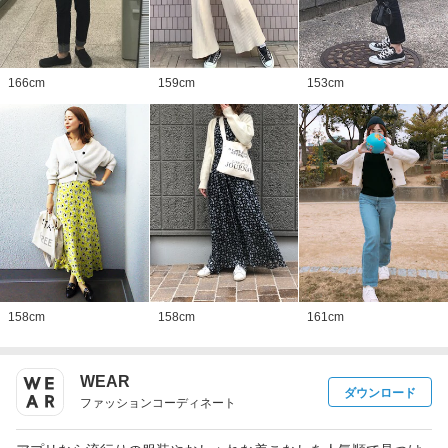
166
cm
159
cm
153
cm
158
cm
158
cm
161
cm
WEAR
ダウンロード
ファッションコーディネート