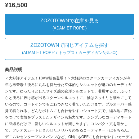
¥16,500
ZOZOTOWNで在庫を見る
(ADAM ET ROPE')
ZOZOTOWNで同じアイテムを探す
(
ADAM ET ROPE' / トップス / カーディガン/ボレロ
)
商品説明
＜大好評アイテム！18AW新色登場！＞大好評のコクーンカーディガンが今
年も再登場！後ろに丸みを持たせた立体的なシルエットが魅力のカーディガ
ンです。ゆったりとしたサイズ感の変形シルエットで、着用すると、ふっく
らと後ろに抜け感が出るコクーンシルエットに。袖はスッキリと細めにして
いるので、コートインでもごわつきなく着ていただけます。プルオーバー感
覚で着られる、どんなボトムにも合わせやすいショート丈で、編み地に変化
をつけて表情をプラスしたデザインも魅力です。シンプルなコーディネート
に羽織るだけで、新しいシルエットが楽しめます。コンパクト丈を活かし
て、フレアスカートと合わせたメリハリのあるコーディネートはもちろん、
デニムやセンタープレスパンツなど、ONにもOFFにも合わせやすいカーディ