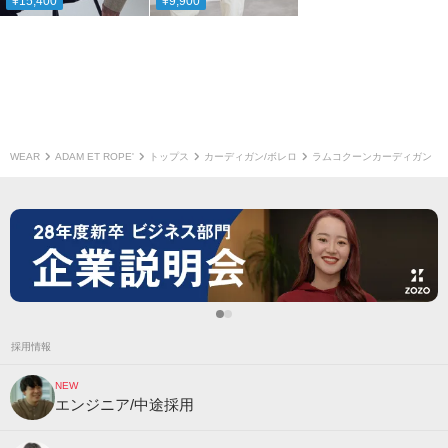
¥15,400
¥9,900
WEAR
ADAM ET ROPE'
トップス
カーディガン/ボレロ
ラムコクーンカーディガン
採用情報
NEW
エンジニア/中途採用