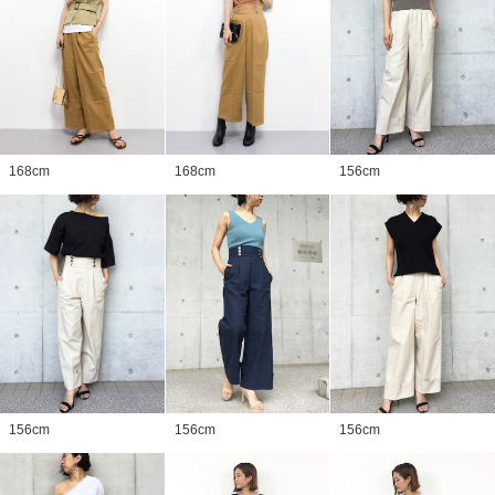
168
cm
168
cm
156
cm
156
cm
156
cm
156
cm