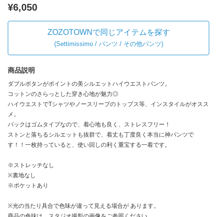
¥6,050
ZOZOTOWNで同じアイテムを探す
(
Settimissimo / パンツ / その他パンツ
)
商品説明
ダブルボタンがポイントの美シルエットハイウエストパンツ。
コットンのさらっとした穿き心地が魅力◎
ハイウエストでTシャツやノースリーブのトップス等、インスタイルがオスス
メ。
バックはゴムタイプなので、着心地も良く、ストレスフリー！
ストンと落ちるシルエットも抜群で、着丈も丁度良く本当に神パンツで
す！！一枚持っていると、使い回しの利く重宝する一着です。
※ストレッチなし
※裏地なし
※ポケットあり
※光の当たり具合で色味が違って見える場合が あります。
商品の色味は、スタジオ撮影の画像をご参照ください。