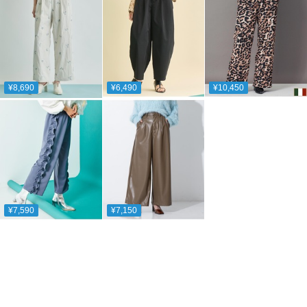
¥8,690
¥6,490
¥10,450
¥7,590
¥7,150