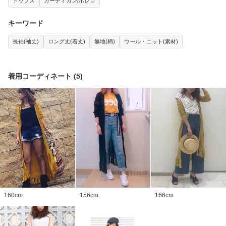
トップス
カーディガン/ボレロ
キーワード
長袖(袖丈)
ロング丈(着丈)
無地(柄)
ウール・ニット(素材)
着用コーディネート
(
5
)
160
cm
156
cm
166
cm