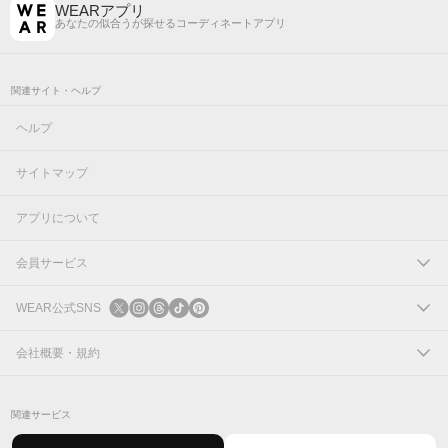
WEARアプリ
あなたの似合うが探せるコーディネートアプリ
関連サイト・ヘルプ
ヘルプ
サイトマップ
アプリについて
会員サービス
ログイン
WEAR公式SNS
新規会員登録
X
会社概要・規約
Instagram
コーポレートサイト
関連サービス
Threads
会社概要