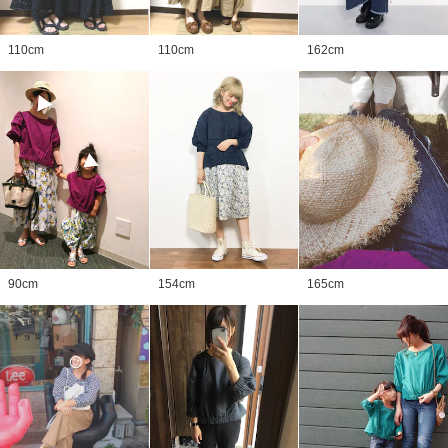
110
cm
110
cm
162
cm
90
cm
154
cm
165
cm