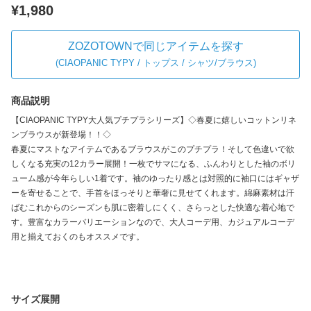
¥1,980
ZOZOTOWNで同じアイテムを探す
(
CIAOPANIC TYPY / トップス / シャツ/ブラウス
)
商品説明
【CIAOPANIC TYPY大人気プチプラシリーズ】◇春夏に嬉しいコットンリネ
ンブラウスが新登場！！◇
春夏にマストなアイテムであるブラウスがこのプチプラ！そして色違いで欲
しくなる充実の12カラー展開！一枚でサマになる、ふんわりとした袖のボリ
ューム感が今年らしい1着です。袖のゆったり感とは対照的に袖口にはギャザ
ーを寄せることで、手首をほっそりと華奢に見せてくれます。綿麻素材は汗
ばむこれからのシーズンも肌に密着しにくく、さらっとした快適な着心地で
す。豊富なカラーバリエーションなので、大人コーデ用、カジュアルコーデ
用と揃えておくのもオススメです。
サイズ展開