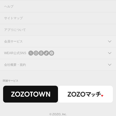
ヘルプ
サイトマップ
アプリについて
会員サービス
ログイン
WEAR公式SNS
新規会員登録
X
会社概要・規約
Instagram
コーポレートサイト
関連サービス
Threads
会社概要
TikTok
IR情報
Pinterest
利用規約
© ZOZO, Inc.