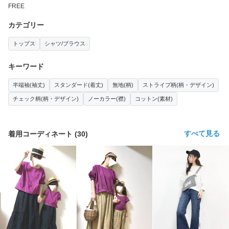
FREE
カテゴリー
トップス
シャツ/ブラウス
キーワード
半端袖(袖丈)
スタンダード(着丈)
無地(柄)
ストライプ柄(柄・デザイン)
チェック柄(柄・デザイン)
ノーカラー(襟)
コットン(素材)
すべて見る
着用コーディネート
(
30
)