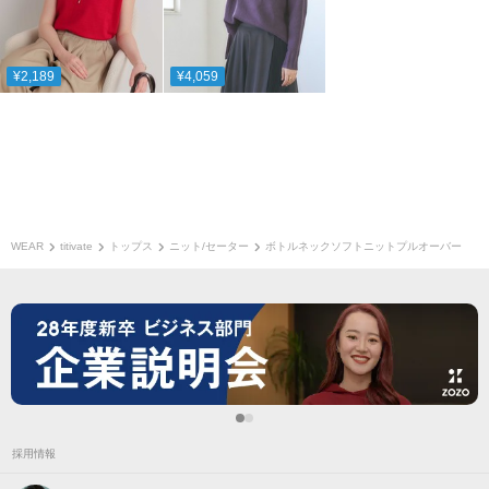
¥2,189
¥4,059
WEAR
titivate
トップス
ニット/セーター
ボトルネックソフトニットプルオーバー
採用情報