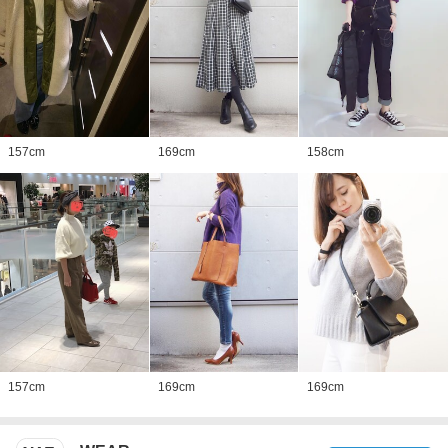
157
cm
169
cm
158
cm
157
cm
169
cm
169
cm