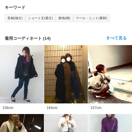
キーワード
長袖(袖丈)
ショート丈(着丈)
無地(柄)
ウール・ニット(素材)
すべて見る
着用コーディネート
(
14
)
158
cm
164
cm
157
cm