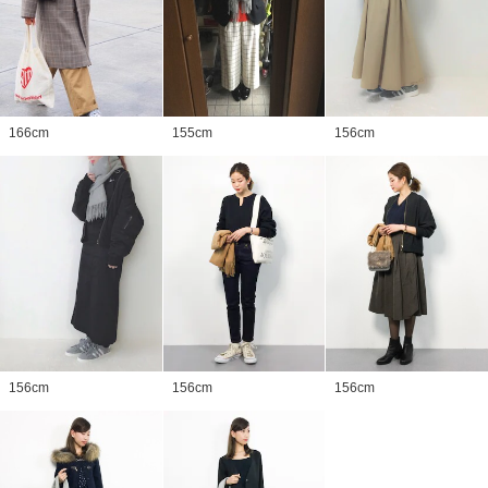
166
cm
155
cm
156
cm
156
cm
156
cm
156
cm