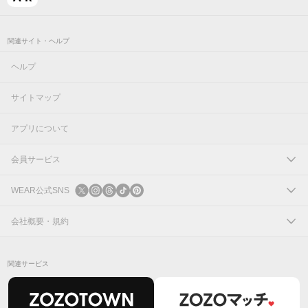
関連サイト・ヘルプ
ヘルプ
サイトマップ
アプリについて
会員サービス
ログイン
WEAR公式SNS
新規会員登録
X
会社概要・規約
Instagram
コーポレートサイト
関連サービス
Threads
会社概要