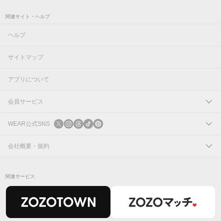
関連サイト・ヘルプ
ヘルプ
サイトマップ
アプリについて
会員サービス
ログイン
WEAR公式SNS
新規会員登録
X
会社概要・規約
Instagram
コーポレートサイト
関連サービス
Threads
会社概要
TikTok
IR情報