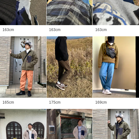
163
cm
163
cm
163
cm
165
cm
175
cm
169
cm