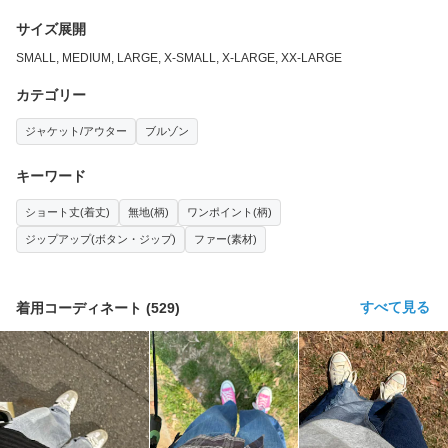
サイズ展開
SMALL, MEDIUM, LARGE, X-SMALL, X-LARGE, XX-LARGE
カテゴリー
ジャケット/アウター
ブルゾン
キーワード
ショート丈(着丈)
無地(柄)
ワンポイント(柄)
ジップアップ(ボタン・ジップ)
ファー(素材)
すべて見る
着用コーディネート
(
529
)