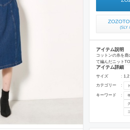
ZO
ZOZO
(
SLY
アイテム説明
コットンの糸を鹿
て編んだニットTO
アイテム詳細
サイズ
1,2
カテゴリー
キーワード