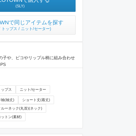
ZOTOWNで購入する
(SLY)
TOWNで同じアイテムを探す
 / トップス / ニット/セーター
)
の子や、ピコやリップル柄に組み合わせ
PS
トップス
ニット/セーター
半袖(袖丈)
ショート丈(着丈)
クルーネック(丸首)(ネック)
コットン(素材)