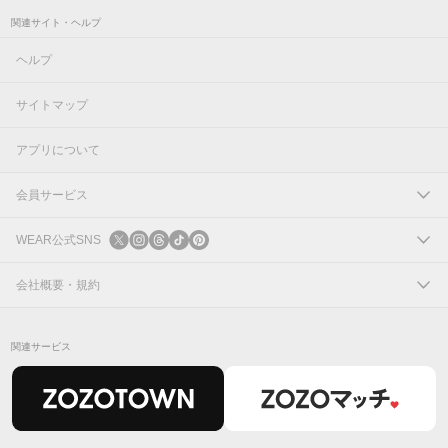
関連サイト・ヘルプ
ヘルプ
サイトマップ
アプリについて
会員サービス
ログイン
WEAR公式SNS
新規会員登録
X
会社概要・規約
Instagram
コーポレートサイト
関連サービス
Threads
会社概要
TikTok
IR情報