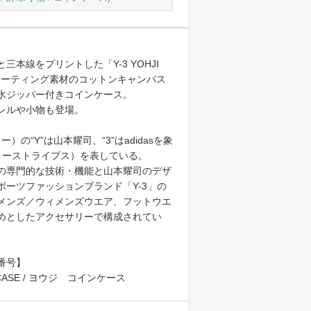
三本線をプリントした「Y-3 YOHJI
」。コーティング素材のコットンキャンバス
水ジッパー付きコインケース。
レルや小物も登場。
ー）の“Y”は山本耀司、“3”はadidasを象
リーストライプス）を表している。
ーツの専門的な技術・機能と山本耀司のデザ
ポーツファッションブランド「Y-3」の
メンズ／ウィメンズウエア、フットウエ
めとしたアクセサリーで構成されてい
番号】
IN CASE / ヨウジ コインケース