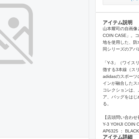
アイテム説明
山本耀司の自画像と
COIN CASE
地を使用した、防
同シリーズのアパ
「Y-3」（ワイスリ
徴する3本線（ス
adidasのスポ
インが融合したス
コレクションは、
ア、バッグをはじ
る。
【店頭問い合わせ
Y-3 YOHJI CO
AP6325 ： BLACK
アイテム詳細