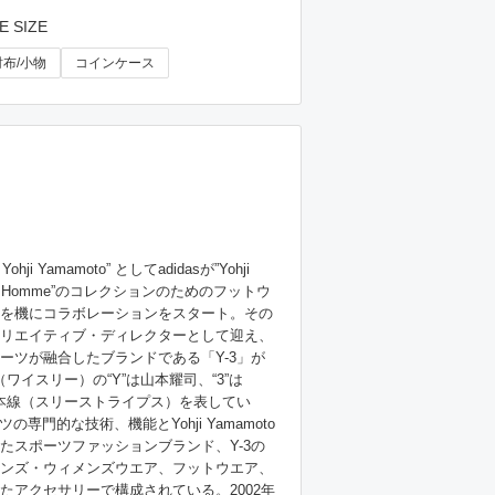
E SIZE
財布/小物
コインケース
 Yohji Yamamoto” としてadidasが”Yohji 
mme/ Homme”のコレクションのためのフットウ
を機にコラボレーションをスタート。その
リエイティブ・ディレクターとして迎え、
ーツが融合したブランドである「Y-3」が
（ワイスリー）の“Y”は山本耀司、“3”は
る3本線（スリーストライプス）を表してい
ツの専門的な技術、機能とYohji Yamamoto
たスポーツファッションブランド、Y-3の
ンズ・ウィメンズウエア、フットウエア、
たアクセサリーで構成されている。2002年