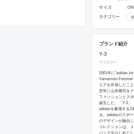
サイズ
ON
カテゴリー
ブランド紹介
Y-3
ワイスリー
2001年に“adidas for
Yamamoto Fe
エアを作成したこと
翌年に山本耀司をク
ファッションとスポ
誕生した。「Y-3」
adidasを象徴す
る。adidasのスポー
のデザインが融合し
コレクションは、メ
バッグをはじめとし