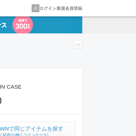
ログイン
新規会員登録
OIN CASE
0
TOWNで同じアイテムを探す
3 / 財布/小物 / コインケース
)