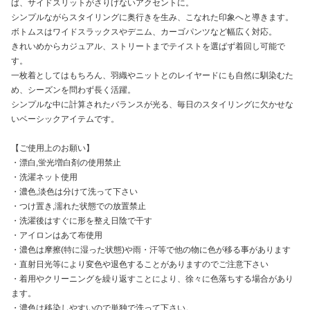
ば、サイドスリットがさりげないアクセントに。
シンプルながらスタイリングに奥行きを生み、こなれた印象へと導きます。
ボトムスはワイドスラックスやデニム、カーゴパンツなど幅広く対応。
きれいめからカジュアル、ストリートまでテイストを選ばず着回し可能で
す。
一枚着としてはもちろん、羽織やニットとのレイヤードにも自然に馴染むた
め、シーズンを問わず長く活躍。
シンプルな中に計算されたバランスが光る、毎日のスタイリングに欠かせな
いベーシックアイテムです。
【ご使用上のお願い】
・漂白,蛍光増白剤の使用禁止
・洗濯ネット使用
・濃色,淡色は分けて洗って下さい
・つけ置き,濡れた状態での放置禁止
・洗濯後はすぐに形を整え日陰で干す
・アイロンはあて布使用
・濃色は摩擦(特に湿った状態)や雨・汗等で他の物に色が移る事があります
・直射日光等により変色や退色することがありますのでご注意下さい
・着用やクリーニングを繰り返すことにより、徐々に色落ちする場合があり
ます。
・濃色は移染しやすいので単独で洗って下さい。