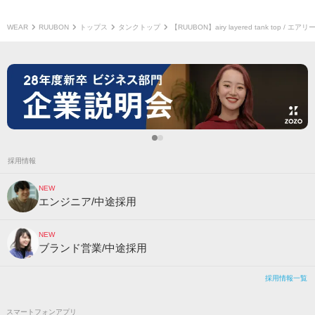
WEAR
RUUBON
トップス
タンクトップ
【RUUBON】airy layered tank top 
採用情報
NEW
エンジニア/中途採用
NEW
ブランド営業/中途採用
採用情報一覧
スマートフォンアプリ