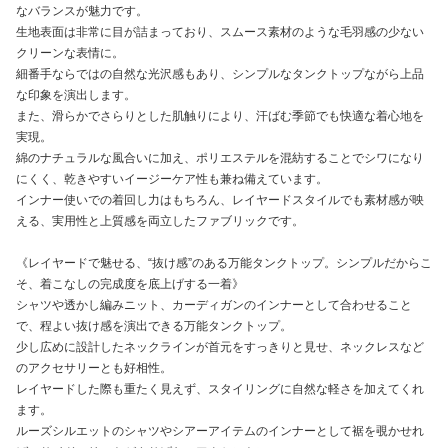
なバランスが魅力です。
生地表面は非常に目が詰まっており、スムース素材のような毛羽感の少ない
クリーンな表情に。
細番手ならではの自然な光沢感もあり、シンプルなタンクトップながら上品
な印象を演出します。
また、滑らかでさらりとした肌触りにより、汗ばむ季節でも快適な着心地を
実現。
綿のナチュラルな風合いに加え、ポリエステルを混紡することでシワになり
にくく、乾きやすいイージーケア性も兼ね備えています。
インナー使いでの着回し力はもちろん、レイヤードスタイルでも素材感が映
える、実用性と上質感を両立したファブリックです。
《レイヤードで魅せる、“抜け感”のある万能タンクトップ。シンプルだからこ
そ、着こなしの完成度を底上げする一着》
シャツや透かし編みニット、カーディガンのインナーとして合わせること
で、程よい抜け感を演出できる万能タンクトップ。
少し広めに設計したネックラインが首元をすっきりと見せ、ネックレスなど
のアクセサリーとも好相性。
レイヤードした際も重たく見えず、スタイリングに自然な軽さを加えてくれ
ます。
ルーズシルエットのシャツやシアーアイテムのインナーとして裾を覗かせれ