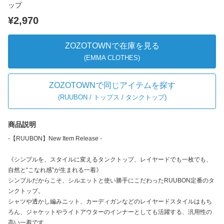
ップ
¥2,970
ZOZOTOWNで在庫を見る
(EMMA CLOTHES)
ZOZOTOWNで同じアイテムを探す
(
RUUBON / トップス / タンクトップ
)
商品説明
-【RUUBON】New Item Release -
《シンプルを、スタイルに変えるタンクトップ、レイヤードでも一枚でも、
自然と“こなれ感”が生まれる一着》
シンプルだからこそ、シルエットと使い勝手にこだわったRUUBON定番のタ
ンクトップ。
シャツや透かし編みニット、カーディガンなどのレイヤードスタイルはもち
ろん、ジャケットやライトアウターのインナーとしても活躍する、汎用性の
高い一着です。