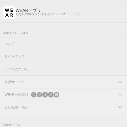
WEARアプリ
あなたの似合うが探せるコーディネートアプリ
関連サイト・ヘルプ
ヘルプ
サイトマップ
アプリについて
会員サービス
ログイン
WEAR公式SNS
新規会員登録
X
会社概要・規約
Instagram
コーポレートサイト
関連サービス