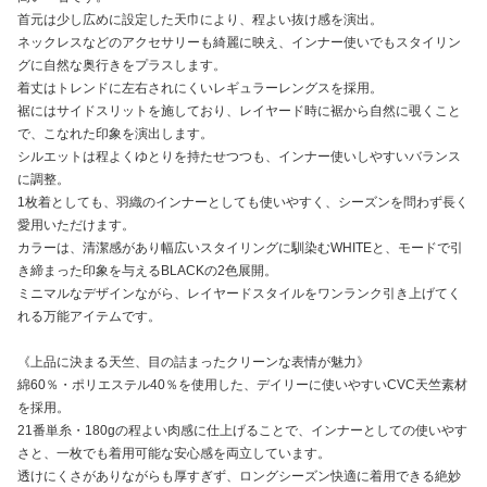
首元は少し広めに設定した天巾により、程よい抜け感を演出。
ネックレスなどのアクセサリーも綺麗に映え、インナー使いでもスタイリン
グに自然な奥行きをプラスします。
着丈はトレンドに左右されにくいレギュラーレングスを採用。
裾にはサイドスリットを施しており、レイヤード時に裾から自然に覗くこと
で、こなれた印象を演出します。
シルエットは程よくゆとりを持たせつつも、インナー使いしやすいバランス
に調整。
1枚着としても、羽織のインナーとしても使いやすく、シーズンを問わず長く
愛用いただけます。
カラーは、清潔感があり幅広いスタイリングに馴染むWHITEと、モードで引
き締まった印象を与えるBLACKの2色展開。
ミニマルなデザインながら、レイヤードスタイルをワンランク引き上げてく
れる万能アイテムです。
《上品に決まる天竺、目の詰まったクリーンな表情が魅力》
綿60％・ポリエステル40％を使用した、デイリーに使いやすいCVC天竺素材
を採用。
21番単糸・180gの程よい肉感に仕上げることで、インナーとしての使いやす
さと、一枚でも着用可能な安心感を両立しています。
透けにくさがありながらも厚すぎず、ロングシーズン快適に着用できる絶妙