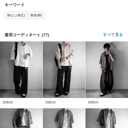
キーワード
袖なし(袖丈)
無地(柄)
すべて見る
着用コーディネート
(
77
)
168
cm
168
cm
168
cm