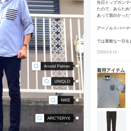
先日トップガンマ
たので、あらため
あって面白かった
アーノルドパーマ
では素敵な一日をお
2022.6.13
Arnold Palmer
着用アイテム
UNIQLO
NIKE
ARC'TERYX