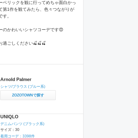
ーベリックを観に行ってめちゃ面白かっ
て第1作を観てみたら、色々つながりが
です。
ーのかわいいシャツコーデです😍
過ごしください🍒🍒🍒
Arnold Palmer
シャツ/ブラウス
(ブルー系)
ZOZOTOWNで探す
UNIQLO
デニムパンツ
(ブラック系)
サイズ：
30
着用コーデ：
3398
件