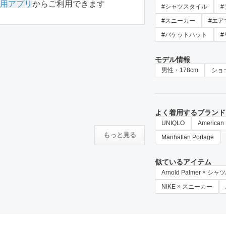
用アプリ
からご利用できます
#シャツスタイル
#スニーカー
#エア
#バケットハット
#
モデル情報
男性・178cm
ショ
よく着用するブランド
UNIQLO
American 
もっと見る
Manhattan Portage
似ているアイテム
Arnold Palmer × シ
NIKE × スニーカー