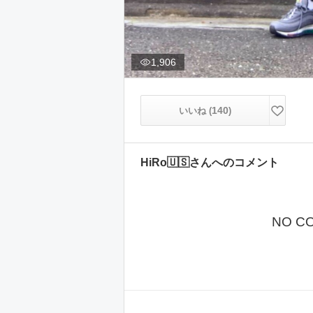
1,906
140
いいね (
)
HiRo🇺🇸
さんへのコメント
NO C