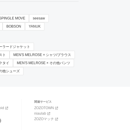
SPINGLE MOVE
seesaw
BOBSON
YANUK
× テーラードジャケット
ベスト
MEN'S MELROSE × シャツ/ブラウス
ネクタイ
MEN'S MELROSE × その他パンツ
 その他シューズ
関連サービス
oid
ZOZOTOWN
niaulab
ZOZOマッチ