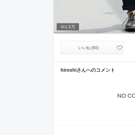
1.5万
50
いいね (
)
hiroshi
さんへのコメント
NO C