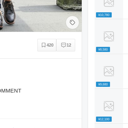
¥10,780
420
12
¥8,580
¥9,680
OMMENT
¥12,100