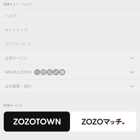
関連サイト・ヘルプ
ヘルプ
サイトマップ
アプリについて
会員サービス
ログイン
WEAR公式SNS
新規会員登録
X
会社概要・規約
Instagram
コーポレートサイト
関連サービス
Threads
会社概要
TikTok
IR情報