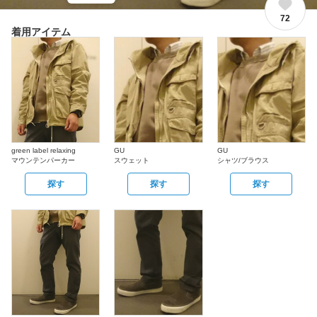
72
着用アイテム
green label relaxing
GU
GU
マウンテンパーカー
スウェット
シャツ/ブラウス
探す
探す
探す