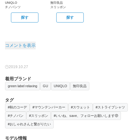
UNIQLO
無印良品
チノパンツ
スリッポン
探す
探す
コメントを表示
2019.10.27
着用ブランド
green label relaxing
GU
UNIQLO
無印良品
タグ
#秋のコーデ
#マウンテンパーカー
#スウェット
#ストライプシャツ
#チノパン
#スリッポン
#いいね、save、フォローお願いします🤑
#おしゃれさんと繋がりたい
モデル情報