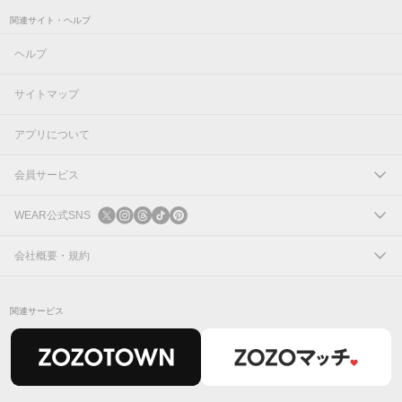
関連サイト・ヘルプ
ヘルプ
サイトマップ
アプリについて
会員サービス
ログイン
WEAR公式SNS
新規会員登録
X
会社概要・規約
Instagram
コーポレートサイト
関連サービス
Threads
会社概要
TikTok
IR情報