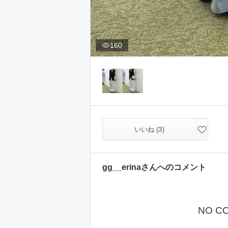
160
3
いいね (
)
gg__erina
さんへのコメント
NO C