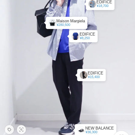
EDIFICE
¥18,700
Maison Margiela
¥280,500
EDIFICE
¥8,250
EDIFICE
¥15,400
NEW BALANCE
¥36,300