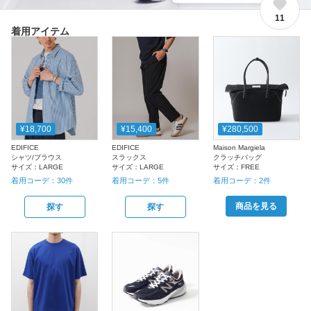
11
着用アイテム
¥18,700
¥15,400
¥280,500
EDIFICE
EDIFICE
Maison Margiela
シャツ/ブラウス
スラックス
クラッチバッグ
サイズ：
LARGE
サイズ：
LARGE
サイズ：
FREE
着用コーデ：
30
件
着用コーデ：
5
件
着用コーデ：
2
件
商品を見る
探す
探す