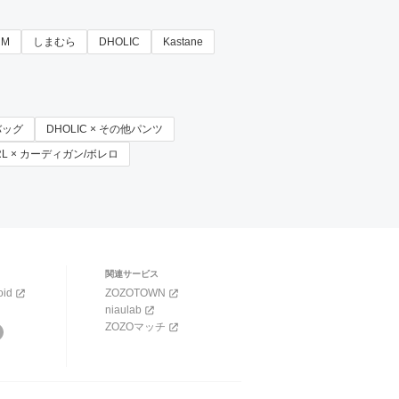
RM
しまむら
DHOLIC
Kastane
ーバッグ
DHOLIC × その他パンツ
RL × カーディガン/ボレロ
関連サービス
oid
ZOZOTOWN
niaulab
ZOZOマッチ