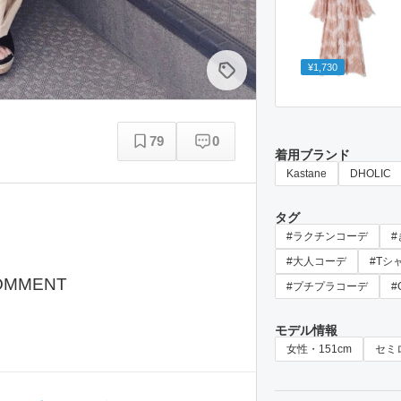
¥1,730
79
0
着用ブランド
Kastane
DHOLIC
タグ
#ラクチンコーデ
#大人コーデ
#Tシ
OMMENT
#プチプラコーデ
#
モデル情報
女性・151cm
セミ