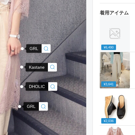
着用アイテム
¥6,490
GRL
Kastane
¥3,641
DHOLIC
GRL
¥2,036