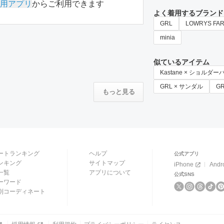
用アプリ
からご利用できます
よく着用するブランド
GRL
LOWRYS FA
minia
似ているアイテム
Kastane × ショルダ
GRL × サンダル
G
もっと見る
ートランキング
ヘルプ
公式アプリ
ンキング
サイトマップ
iPhone
Andr
一覧
アプリについて
公式SNS
ーワード
別コーディネート