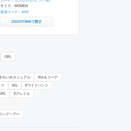
カーディガン/ボレロ
(ピンク系)
サイズ：
WOMEN
着用コーデ：
40
件
ZOZOTOWNで探す
GRL
#きれいめカジュアル
#ゆるコーデ
ャツ
#白
#ワイドパンツ
GRL
#グレイル
ロングヘアー