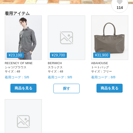
114
着用アイテム
¥23,100
¥29,700
¥31,900
RECENCY OF MINE
BERWICH
ABAHOUSE
シャツ/ブラウス
スラックス
トートバッグ
サイズ：
48
サイズ：
48
サイズ：
フリー
着用コーデ：
5
件
着用コーデ：
9
件
着用コーデ：
8
件
商品を見る
商品を見る
探す