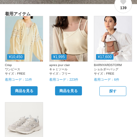
139
着用アイテム
¥10,450
¥1,995
¥17,600
Crisp
apres jour clair
BARNYARDSTORM
ワンピース
キャミソール
ショルダーバッグ
サイズ：
FREE
サイズ：
フリー
サイズ：
FREE
着用コーデ：
11
件
着用コーデ：
223
件
着用コーデ：
6
件
商品を見る
商品を見る
探す