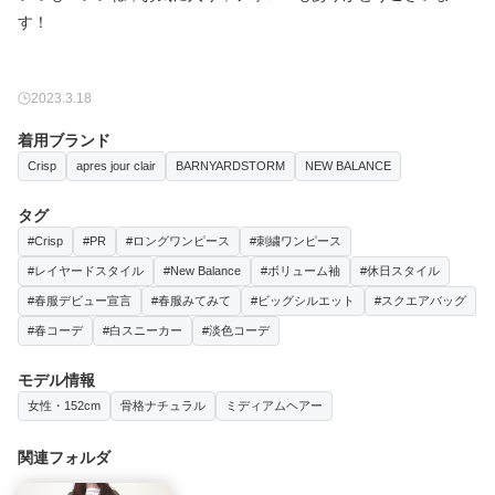
す！
2023.3.18
着用ブランド
Crisp
apres jour clair
BARNYARDSTORM
NEW BALANCE
タグ
#Crisp
#PR
#ロングワンピース
#刺繍ワンピース
#レイヤードスタイル
#New Balance
#ボリューム袖
#休日スタイル
#春服デビュー宣言
#春服みてみて
#ビッグシルエット
#スクエアバッグ
#春コーデ
#白スニーカー
#淡色コーデ
モデル情報
女性・152cm
骨格ナチュラル
ミディアムヘアー
関連フォルダ