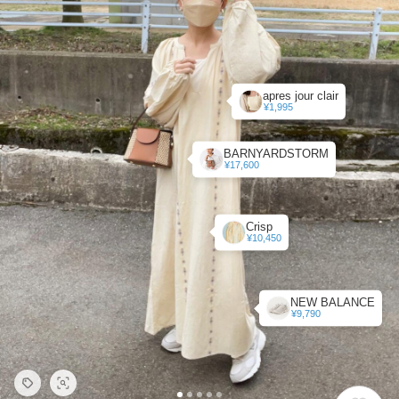
apres jour clair
¥1,995
BARNYARDSTORM
¥17,600
Crisp
¥10,450
NEW BALANCE
¥9,790