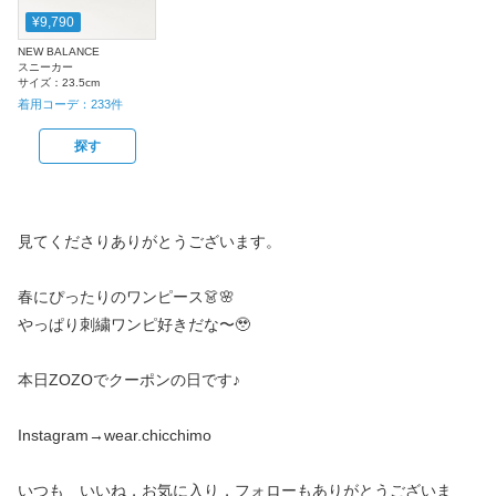
¥9,790
NEW BALANCE
スニーカー
サイズ：
23.5cm
着用コーデ：
233
件
探す
見てくださりありがとうございます。
春にぴったりのワンピース👗🌸
やっぱり刺繍ワンピ好きだな〜🥹
本日ZOZOでクーポンの日です♪
Instagram→wear.chicchimo
いつも いいね，お気に入り，フォローもありがとうございま