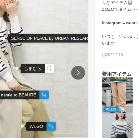
りなアイテム🙌
ZOZOでタイムセ
Instagram→wear.c
いつも いいね，
SENSE OF PLACE by URBAN RESEARCH
います！
2022.3.18
しまむら
着用アイテム
 nestle to BEAURE
¥2,199
WEGO