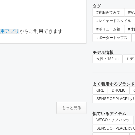
タグ
#春服みてみて
#W
#レイヤードスタイル
#ボリューム袖
#休
用アプリ
からご利用できます
#ボーダートップス
モデル情報
女性・152cm
ミデ
よく着用するブランド
GRL
DHOLIC
SENSE OF PLACE by
もっと見る
似ているアイテム
WEGO × チノパンツ
SENSE OF PLACE b