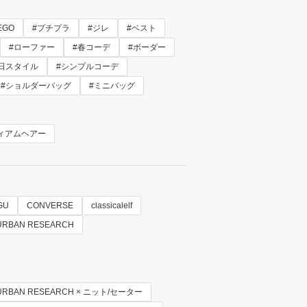
EGO
#プチプラ
#ジレ
#ベスト
#ローファー
#春コーデ
#ボーダー
日スタイル
#シンプルコーデ
#ショルダーバッグ
#ミニバッグ
ィアムヘアー
GU
CONVERSE
classicalelf
 URBAN RESEARCH
y URBAN RESEARCH × ニット/セーター