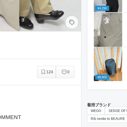
¥4,290
124
0
¥8,800
着用ブランド
WEGO
SENSE OF
OMMENT
R/b nestle to BEAURE