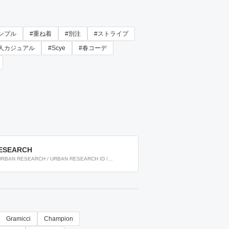
ンプル
#重ね着
#別注
#ストライプ
人カジュアル
#Scye
#春コーデ
ESEARCH
URBAN RESEARCH / URBAN RESEARCH ID /
URBAN RESEARCH lite
Gramicci
Champion