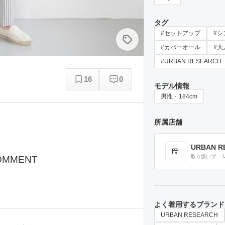
タグ
#セットアップ
#シ
#カバーオール
#大
#URBAN RESEARCH
16
0
モデル情報
男性・184cm
所属店舗
URBAN R
取り扱いブラ
OMMENT
ンド
よく着用するブランド
URBAN RESEARCH