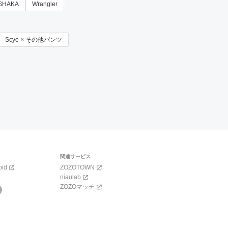
SHAKA
Wrangler
Scye × その他パンツ
関連サービス
oid
ZOZOTOWN
niaulab
ZOZOマッチ