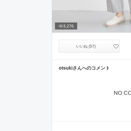
3,276
57
いいね (
)
otsuki
さんへのコメント
NO C