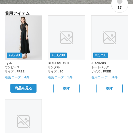
17
着用アイテム
¥9,790
¥13,200
¥2,750
mystic
BIRKENSTOCK
JEANASIS
ワンピース
サンダル
トートバッグ
サイズ：
FREE
サイズ：
36
サイズ：
FREE
着用コーデ：
4
件
着用コーデ：
3
件
着用コーデ：
31
件
商品を見る
探す
探す