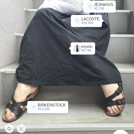
JEANASIS
¥2,750
LACOSTE
¥16,500
mystic
¥9,790
BIRKENSTOCK
¥13,200