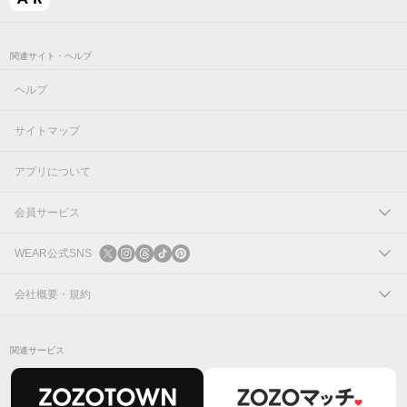
関連サイト・ヘルプ
ヘルプ
サイトマップ
アプリについて
会員サービス
ログイン
WEAR公式SNS
新規会員登録
X
会社概要・規約
Instagram
コーポレートサイト
関連サービス
Threads
会社概要