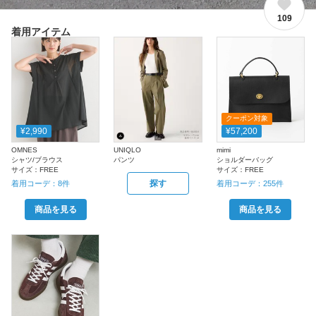
109
着用アイテム
クーポン対象
¥2,990
¥57,200
OMNES
UNIQLO
mimi
シャツ/ブラウス
パンツ
ショルダーバッグ
サイズ：
FREE
サイズ：
FREE
探す
着用コーデ：
8
件
着用コーデ：
255
件
商品を見る
商品を見る