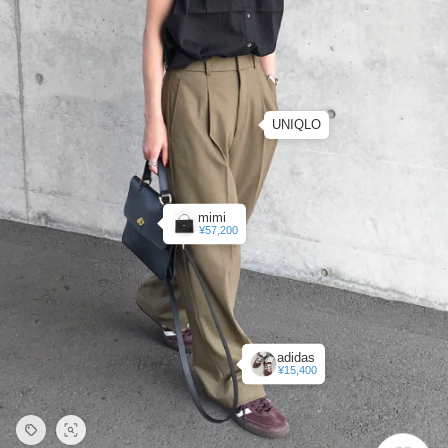
UNIQLO
mimi
¥57,200
adidas
¥15,400