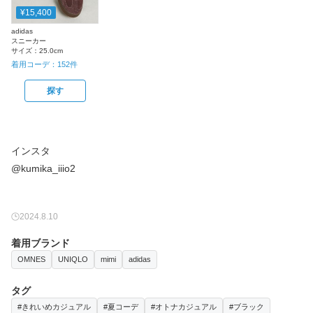
¥15,400
adidas
スニーカー
サイズ：
25.0cm
着用コーデ：
152
件
探す
インスタ
@kumika_iiio2
2024.8.10
着用ブランド
OMNES
UNIQLO
mimi
adidas
タグ
#きれいめカジュアル
#夏コーデ
#オトナカジュアル
#ブラック