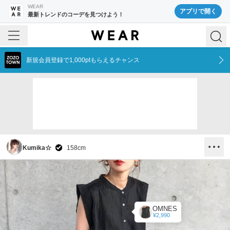
WEAR
アプリで開く
最新トレンドのコーデを見つけよう！
新規会員登録で1,000ptもらえるチャンス
Kumika☆
158
cm
OMNES
¥2,990