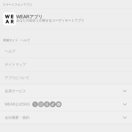
スマートフォンアプリ
WEARアプリ
あなたの似合うが探せるコーディネートアプリ
関連サイト・ヘルプ
ヘルプ
サイトマップ
アプリについて
会員サービス
ログイン
WEAR公式SNS
新規会員登録
X
会社概要・規約
Instagram
コーポレートサイト