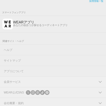
採用情報一覧
スマートフォンアプリ
WEARアプリ
あなたの似合うが探せるコーディネートアプリ
関連サイト・ヘルプ
ヘルプ
サイトマップ
アプリについて
会員サービス
ログイン
WEAR公式SNS
新規会員登録
X
会社概要・規約