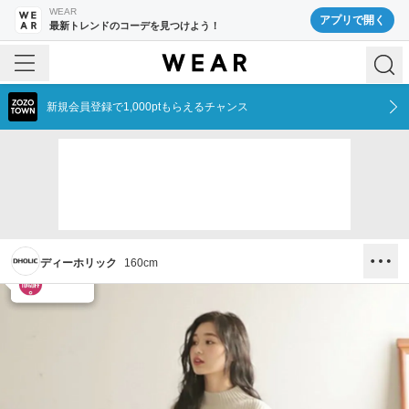
WEAR
アプリで開く
最新トレンドのコーデを見つけよう！
新規会員登録で1,000ptもらえるチャンス
ディーホリック
160
cm
DHOLIC
DHOLIC
DHOLIC
¥3,003
¥3,003