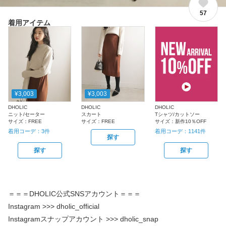
57
着用アイテム
¥3,003
¥3,003
DHOLIC
DHOLIC
DHOLIC
ニット/セーター
スカート
Tシャツ/カットソー
サイズ：
FREE
サイズ：
FREE
サイズ：
新作10％OFF
着用コーデ：
3
件
着用コーデ：
1141
件
探す
探す
探す
＝＝＝DHOLIC公式SNSアカウント＝＝＝
Instagram >>> dholic_official
Instagramスナップアカウント >>> dholic_snap