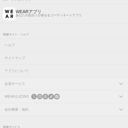
WEARアプリ
あなたの似合うが探せるコーディネートアプリ
関連サイト・ヘルプ
ヘルプ
サイトマップ
アプリについて
会員サービス
ログイン
WEAR公式SNS
新規会員登録
X
会社概要・規約
Instagram
コーポレートサイト
関連サービス