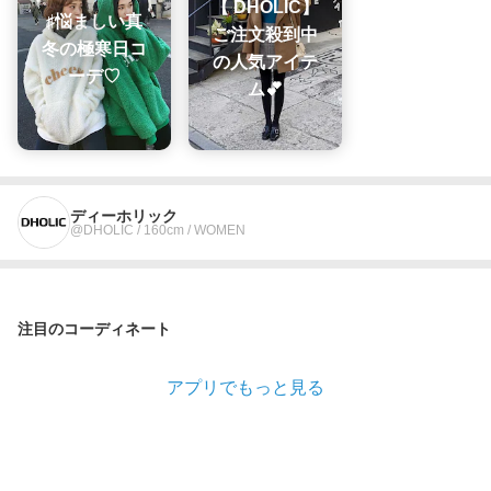
【 DHOLIC】
♯悩ましい真
ご注文殺到中
冬の極寒日コ
の人気アイテ
ーデ♡
ム💕
ディーホリック
@DHOLIC / 160cm / WOMEN
注目のコーディネート
アプリでもっと見る