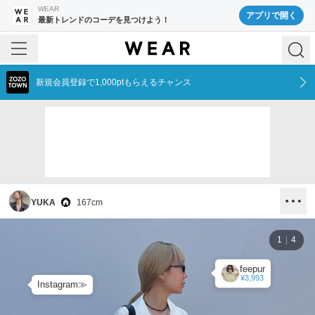
WEAR
アプリで開く
最新トレンドのコーデを見つけよう！
新規会員登録で1,000ptもらえるチャンス
YUKA
167
cm
1
4
feepur
¥3,993
Instagram≫