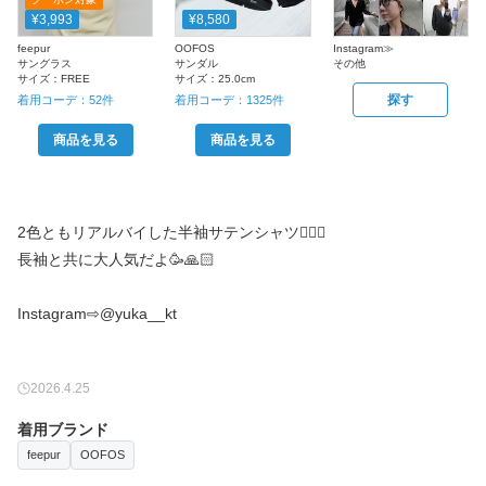
¥3,993
¥8,580
feepur
OOFOS
Instagram≫
サングラス
サンダル
その他
サイズ：
FREE
サイズ：
25.0cm
探す
着用コーデ：
52
件
着用コーデ：
1325
件
商品を見る
商品を見る
2色ともリアルバイした半袖サテンシャツ✌🏻✨
長袖と共に大人気だよ🥳🙏🏻
Instagram⇨@yuka__kt
2026.4.25
着用ブランド
feepur
OOFOS