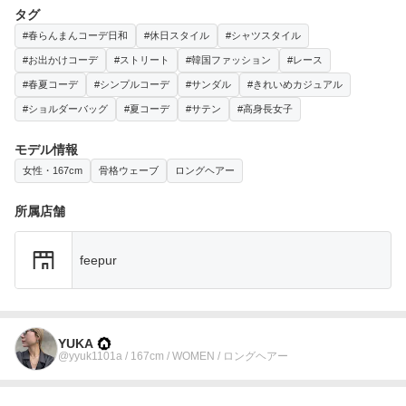
タグ
#春らんまんコーデ日和
#休日スタイル
#シャツスタイル
#お出かけコーデ
#ストリート
#韓国ファッション
#レース
#春夏コーデ
#シンプルコーデ
#サンダル
#きれいめカジュアル
#ショルダーバッグ
#夏コーデ
#サテン
#高身長女子
モデル情報
女性・167cm
骨格ウェーブ
ロングヘアー
所属店舗
feepur
YUKA
@yyuk1101a / 167cm / WOMEN / ロングヘアー