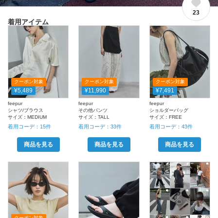
23
着用アイテム
クーポン対象
クーポン対象
クーポン対象
¥5,489
¥11,990
¥7,491
feepur
feepur
feepur
シャツ/ブラウス
その他パンツ
ショルダーバッグ
サイズ：
MEDIUM
サイズ：
TALL
サイズ：
FREE
着用コーデ：
15
件
着用コーデ：
33
件
着用コーデ：
43
件
商品を見る
商品を見る
商品を見る
クーポン対象