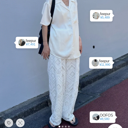
feepur
¥5,489
feepur
¥7,491
feepur
¥11,990
OOFOS
¥8,580