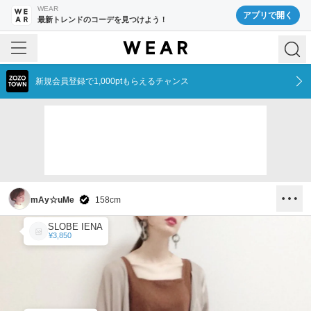
WEAR
アプリで開く
最新トレンドのコーデを見つけよう！
新規会員登録で1,000ptもらえるチャンス
mAy☆uMe
158
cm
SLOBE IENA
¥3,850