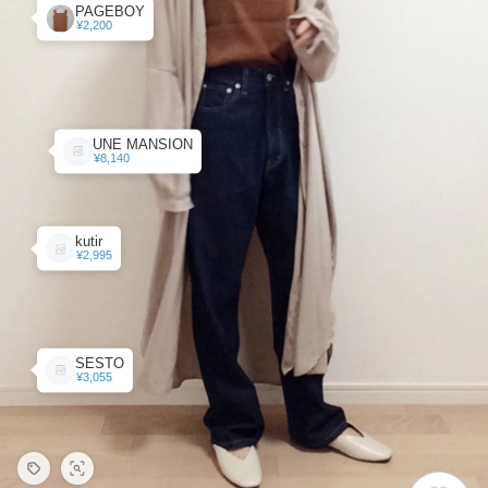
PAGEBOY
¥2,200
UNE MANSION
¥8,140
kutir
¥2,995
SESTO
¥3,055