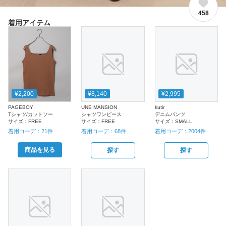
458
着用アイテム
¥2,200
¥8,140
¥2,995
PAGEBOY
UNE MANSION
kutir
Tシャツ/カットソー
シャツワンピース
デニムパンツ
サイズ：
FREE
サイズ：
FREE
サイズ：
SMALL
着用コーデ：
21
件
着用コーデ：
68
件
着用コーデ：
2004
件
商品を見る
探す
探す