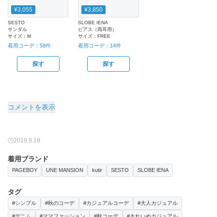
¥3,055
¥3,850
SESTO
SLOBE IENA
サンダル
ピアス（両耳用）
サイズ：
M
サイズ：
FREE
着用コーデ：
58
件
着用コーデ：
14
件
探す
探す
コメントを表示
2019.9.19
着用ブランド
PAGEBOY
UNE MANSION
kutir
SESTO
SLOBE IENA
タグ
#シンプル
#秋のコーデ
#カジュアルコーデ
#大人カジュアル
#デニム
#ママファッション
#秋コーデ
#きれいめカジュアル