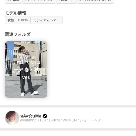
モデル情報
女性・158cm
ミディアムヘアー
関連フォルダ
まねしたいコ
ーデ 春・秋
ver.
mAy☆uMe
@yuumi557188 / 158cm / WOMEN / ショートヘアー