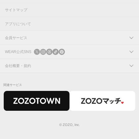
サイトマップ
アプリについて
会員サービス
ログイン
WEAR公式SNS
新規会員登録
X
会社概要・規約
Instagram
コーポレートサイト
関連サービス
Threads
会社概要
TikTok
IR情報
Pinterest
利用規約
© ZOZO, Inc.
プライバシーポリシー