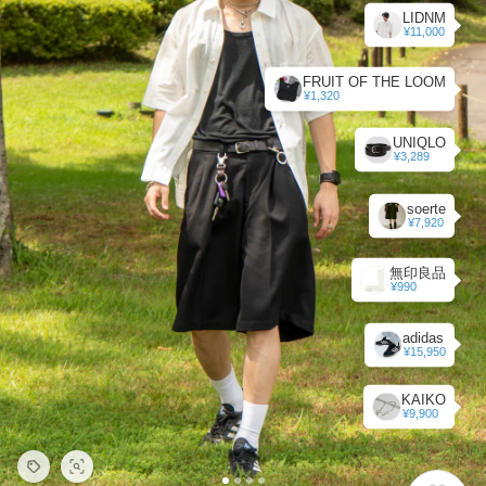
LIDNM
¥11,000
FRUIT OF THE LOOM
¥1,320
UNIQLO
¥3,289
soerte
¥7,920
無印良品
¥990
adidas
¥15,950
KAIKO
¥9,900