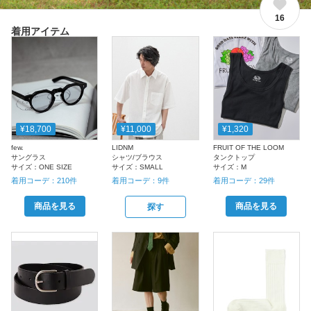
16
着用アイテム
¥18,700
¥11,000
¥1,320
few.
LIDNM
FRUIT OF THE LOOM
サングラス
シャツ/ブラウス
タンクトップ
サイズ：
ONE SIZE
サイズ：
SMALL
サイズ：
M
着用コーデ：
210
件
着用コーデ：
9
件
着用コーデ：
29
件
商品を見る
商品を見る
探す