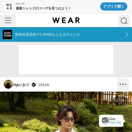
WEAR
アプリで開く
最新トレンドのコーデを見つけよう！
新規会員登録で1,000ptもらえるチャンス
Ogu / おぐ
181
cm
1
4
few.
¥18,700