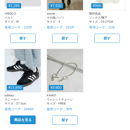
¥3,289
¥7,920
¥990
UNIQLO
soerte
無印良品
ベルト
その他パンツ
ソックス/靴下
サイズ：
M
サイズ：
3
サイズ：
25-27CM
着用コーデ：
122
件
着用コーデ：
221
件
着用コーデ：
11
件
探す
探す
探す
¥15,950
¥9,900
adidas
KAIKO
スニーカー
ウォレットチェーン
サイズ：
27.5cm
サイズ：
FREE
着用コーデ：
2240
件
着用コーデ：
35
件
商品を見る
探す