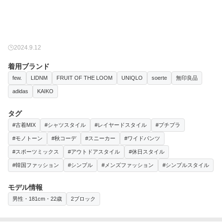
2024.9.12
着用ブランド
few.
LIDNM
FRUIT OF THE LOOM
UNIQLO
soerte
無印良品
adidas
KAIKO
タグ
#古着MIX
#シャツスタイル
#レイヤードスタイル
#プチプラ
#モノトーン
#秋コーデ
#スニーカー
#ワイドパンツ
#スポーツミックス
#アウトドアスタイル
#休日スタイル
#韓国ファッション
#シンプル
#メンズファッション
#シンプルスタイル
モデル情報
男性・181cm・22歳
2ブロック