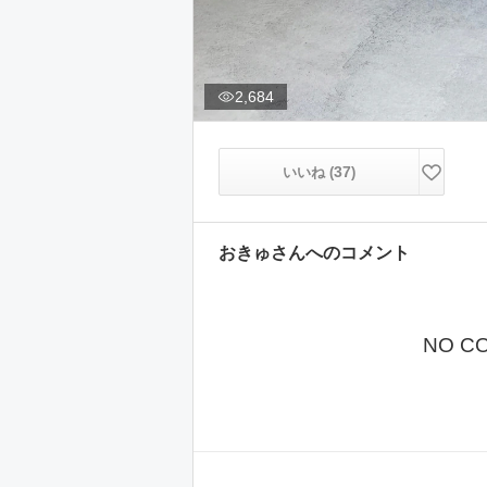
2,684
37
いいね (
)
おきゅ
さんへのコメント
NO C