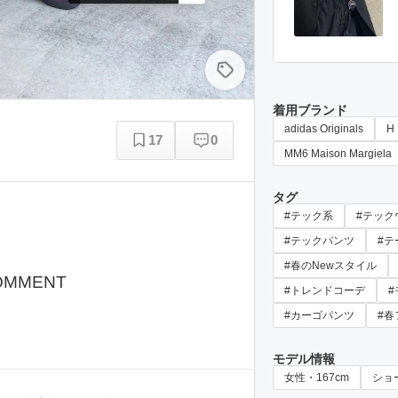
着用ブランド
adidas Originals
H
17
0
MM6 Maison Margiela
タグ
#テック系
#テック
#テックパンツ
#
#春のNewスタイル
OMMENT
#トレンドコーデ
#カーゴパンツ
#春
モデル情報
女性・167cm
ショ