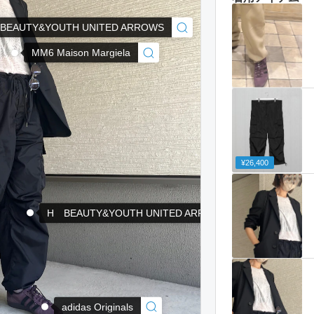
BEAUTY&YOUTH UNITED ARROWS
MM6 Maison Margiela
¥26,400
H BEAUTY&YOUTH UNITED ARROWS
adidas Originals