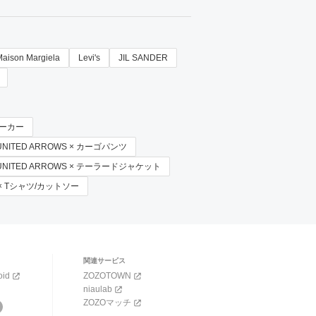
Maison Margiela
Levi's
JIL SANDER
 スニーカー
UNITED ARROWS × カーゴパンツ
 UNITED ARROWS × テーラードジャケット
la × Tシャツ/カットソー
関連サービス
oid
ZOZOTOWN
niaulab
ZOZOマッチ