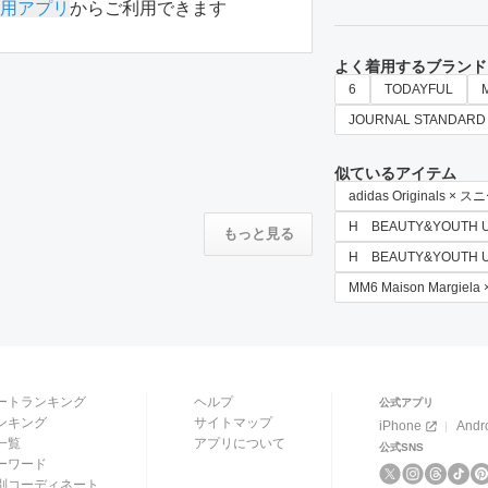
用アプリ
からご利用できます
よく着用するブランド
6
TODAYFUL
JOURNAL STANDARD
似ているアイテム
adidas Originals ×
H BEAUTY&YOUTH 
もっと見る
H BEAUTY&YOUTH
MM6 Maison Margie
ートランキング
ヘルプ
公式アプリ
ンキング
サイトマップ
iPhone
Andr
一覧
アプリについて
公式SNS
ーワード
別コーディネート