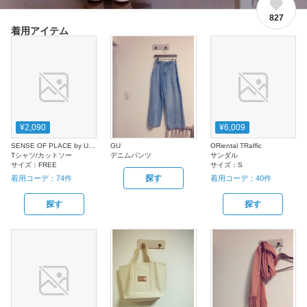
827
着用アイテム
¥2,090
¥6,009
SENSE OF PLACE by URBAN RESEARCH
GU
ORiental TRaffic
Tシャツ/カットソー
デニムパンツ
サンダル
サイズ：
FREE
サイズ：
S
探す
着用コーデ：
74
件
着用コーデ：
40
件
探す
探す