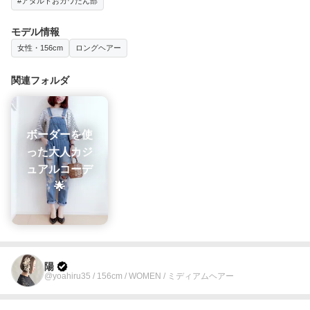
#アダルトおカワたん部
モデル情報
女性・156cm
ロングヘアー
関連フォルダ
ボーダーを使
った大人カジ
ュアルコーデ
🌟
陽
@yoahiru35 / 156cm / WOMEN / ミディアムヘアー