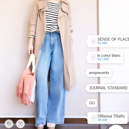
¥2,090
le.coeur blanc
¥17,600
amipresents
JOURNAL STANDARD
GU
ORiental TRaffic
¥6,009