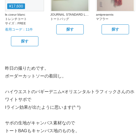
¥17,600
le.coeur blanc
JOURNAL STANDARD LUXE
amipresents
トレンチコート
トートバッグ
マフラー
サイズ：
FREE
探す
探す
着用コーデ：
11
件
探す
昨日の撮りためです。
ボーダーカットソーの着回し。
ハイウエストのバギーデニム×オリエンタルトラフィックさんのホ
ワイトサボで
Iライン効果が出たように思います(^ ^)
サボの生地がキャンバス素材なので
トートBAGもキャンバス地のものを。