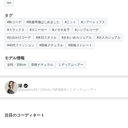
iso
タグ
#秋コーデ
#秋服準備はじめました
#ニット
#シアートップス
#スラックス
#スニーカー
#メガネ女子
#シンプルコーデ
#お出かけコーデ
#休日スタイル
#きれいめカジュアル
#大人カジュアル
#40代ファッション
#骨格ナチュラル
#骨格ストレート
モデル情報
女性・156cm
骨格ナチュラル
ミディアムヘアー
陽
@yoahiru35 / 156cm / WOMEN / ミディアムヘアー
注目のコーディネート