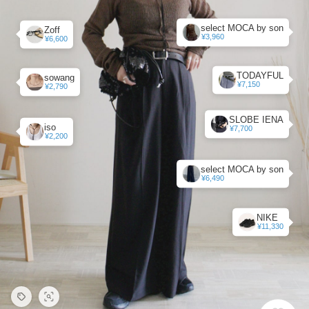
select MOCA by son
Zoff
¥3,960
¥6,600
TODAYFUL
sowang
¥7,150
¥2,790
SLOBE IENA
iso
¥7,700
¥2,200
select MOCA by son
¥6,490
NIKE
¥11,330