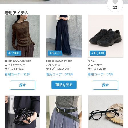
12
着用アイテム
¥3,960
¥6,490
¥11,330
select MOCA by son
select MOCA by son
NIKE
ニット/セーター
スラックス
スニーカー
サイズ：
FREE
サイズ：
MEDIUM
サイズ：
23cm
着用コーデ：
91
件
着用コーデ：
343
件
着用コーデ：
37
件
商品を見る
探す
探す