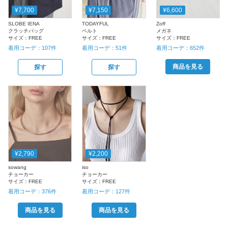
¥7,700
¥7,150
¥6,600
SLOBE IENA
TODAYFUL
Zoff
クラッチバッグ
ベルト
メガネ
サイズ：
FREE
サイズ：
FREE
サイズ：
FREE
着用コーデ：
107
件
着用コーデ：
51
件
着用コーデ：
652
件
商品を見る
探す
探す
¥2,790
¥2,200
sowang
iso
チョーカー
チョーカー
サイズ：
FREE
サイズ：
FREE
着用コーデ：
376
件
着用コーデ：
127
件
商品を見る
商品を見る