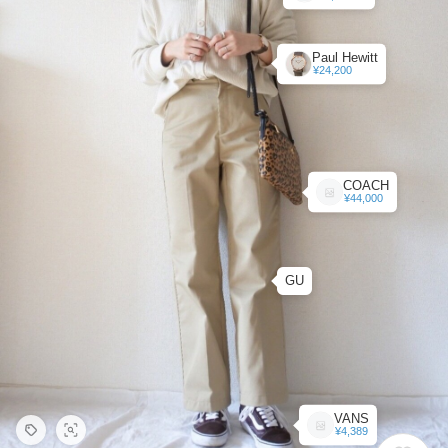
Paul Hewitt
¥24,200
COACH
¥44,000
GU
VANS
¥4,389