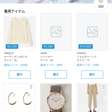
113
着用アイテム
¥2,189
¥4,389
¥44,000
UNIQLO
VANS
COACH
カーディガン/ボレロ
スニーカー
ショルダーバッグ
サイズ：
XL
サイズ：
4h
サイズ：
ﾌﾘ-
着用コーデ：
216
件
着用コーデ：
83
件
着用コーデ：
63
件
探す
探す
探す