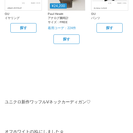
¥24,200
GU
Paul Hewitt
GU
イヤリング
アナログ腕時計
パンツ
サイズ：
FREE
探す
探す
着用コーデ：
224
件
探す
ユニクロ新作ワッフルVネックカーディガン♡
オフホワイトのXLにしました☺︎