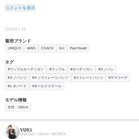
コメントを表示
2019.2.10
着用ブランド
UNIQLO
VANS
COACH
GU
Paul Hewitt
タグ
#ワッフルカーディガン
#ワッフル
#カーディガン
#チノパン
#チノパンツ
#チノストレートパンツ
#ストレートパンツ
#ママコーデ
#レオパード
#オールドスクール
モデル情報
女性・160cm
𝕐𝕌𝕂𝕚
@yk3jsb / 160cm / WOMEN