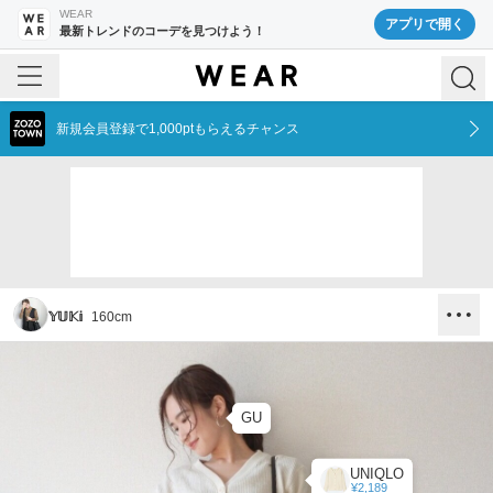
WEAR
アプリで開く
最新トレンドのコーデを見つけよう！
新規会員登録で1,000ptもらえるチャンス
𝕐𝕌𝕂𝕚
160
cm
GU
UNIQLO
¥2,189