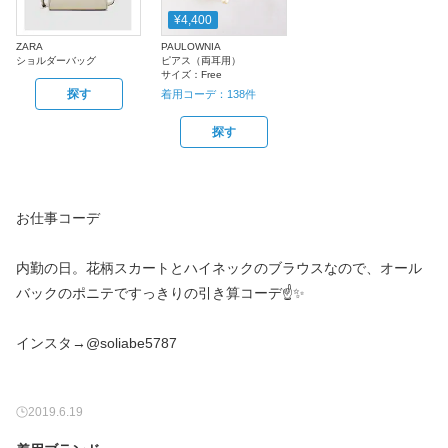
¥4,400
ZARA
PAULOWNIA
ショルダーバッグ
ピアス（両耳用）
サイズ：
Free
探す
着用コーデ：
138
件
探す
お仕事コーデ
内勤の日。花柄スカートとハイネックのブラウスなので、オール
バックのポニテですっきりの引き算コーデ☝️✨
インスタ→@soliabe5787
2019.6.19