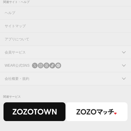
関連サイト・ヘルプ
ヘルプ
サイトマップ
アプリについて
会員サービス
ログイン
WEAR公式SNS
新規会員登録
X
会社概要・規約
Instagram
コーポレートサイト
関連サービス
Threads
会社概要
TikTok
IR情報
Pinterest
利用規約