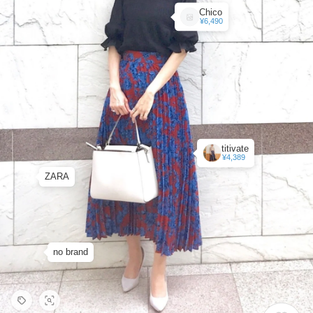
Chico
¥6,490
titivate
¥4,389
ZARA
no brand