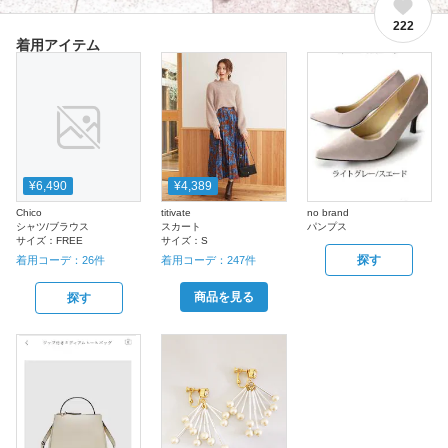
222
着用アイテム
¥6,490
¥4,389
Chico
titivate
no brand
シャツ/ブラウス
スカート
パンプス
サイズ：
FREE
サイズ：
S
探す
着用コーデ：
26
件
着用コーデ：
247
件
商品を見る
探す