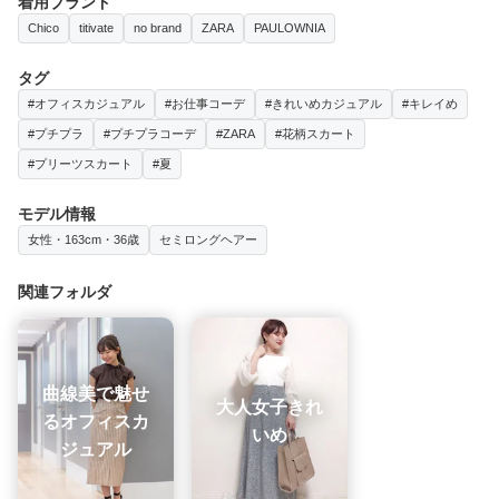
着用ブランド
Chico
titivate
no brand
ZARA
PAULOWNIA
タグ
#オフィスカジュアル
#お仕事コーデ
#きれいめカジュアル
#キレイめ
#プチプラ
#プチプラコーデ
#ZARA
#花柄スカート
#プリーツスカート
#夏
モデル情報
女性・163cm・36歳
セミロングヘアー
関連フォルダ
曲線美で魅せ
大人女子きれ
るオフィスカ
いめ
ジュアル