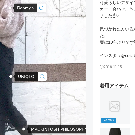
可愛らしいデザイ
Roomy's
カート合わせ、他
ました☝️✨
気づかれた方いる
た。
実に10年ぶりです
インスタ→@soliab
2018.11.15
UNIQLO
着用アイテム
¥4,290
MACKINTOSH PHILOSOPHY