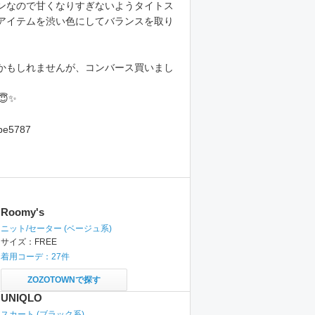
ンなので甘くなりすぎないようタイトス
アイテムを渋い色にしてバランスを取り
かもしれませんが、コンバース買いまし
😇✨
e5787
Roomy's
ニット/セーター
(ベージュ系)
サイズ：
FREE
着用コーデ：
27
件
ZOZOTOWNで探す
UNIQLO
スカート
(ブラック系)