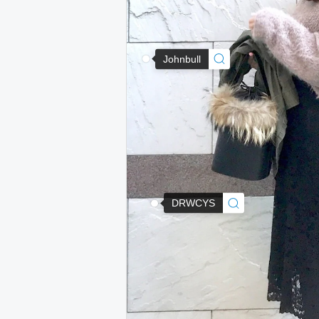
Johnbull
DRWCYS