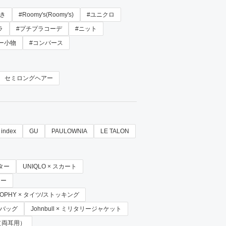
き
#Roomy's(Roomy's)
#ユニクロ
ラ
#プチプラコーデ
#ニット
ー小物
#コンバース
セミロングヘアー
index
GU
PAULOWNIA
LE TALON
ーター
UNIQLO × スカート
カー
OSOPHY × タイツ/ストッキング
ーバッグ
Johnbull × ミリタリージャケット
ス（両耳用）