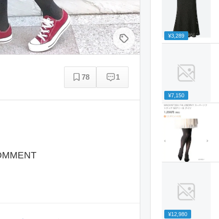
¥3,289
78
1
¥7,150
OMMENT
¥12,980