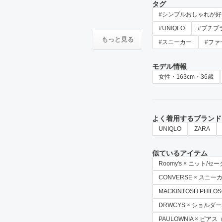
タグ
#シンプルおしゃれが好
#UNIQLO
#プチプ
もっと見る
#スニーカー
#ファ
モデル情報
女性・163cm・36歳
よく着用するブランド
UNIQLO
ZARA
似ているアイテム
Roomy's × ニット/セ
CONVERSE × スニー
MACKINTOSH PHIL
DRWCYS × ショルダ
PAULOWNIA × ピア