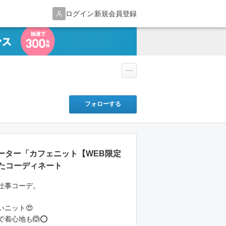
ログイン
新規会員登録
フォローする
/セーター「カフェニット【WEB限定
たコーディネート
仕事コーデ。
いニット😍
着心地も🙆⭕️