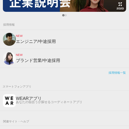
採用情報
NEW
エンジニア/中途採用
NEW
ブランド営業/中途採用
採用情報一覧
スマートフォンアプリ
WEARアプリ
あなたの似合うが探せるコーディネートアプリ
関連サイト・ヘルプ