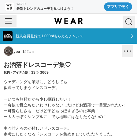
WEAR
アプリで開く
最新トレンドのコーデを見つけよう！
新規会員登録で1,000ptもらえるチャンス
you
152
cm
お洒落ドレスコーデ集♡
33
3009
投稿・アイテム数：
ウェディングを筆頭に、どうしても
似通ってしまうドレスコーデ。
ーいつも無難だから少し挑戦したい！
ー奇抜で目立ちたいわけじゃない…だけどお洒落で一目置かれたい！
ー可愛らしさも…だけど子どもっぽすぎるのは卒業！
ー大人っぽくシンプルに…でも地味にはなりたくないの！
中々叶えるのが難しいドレスコーデ。