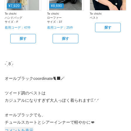
¥7,920
¥8,690
Te chichi
Te chichi
Te chichi
ハンドバッグ
ローファー
ベスト
サイズ：
F
サイズ：
37
探す
着用コーデ：
47
件
着用コーデ：
25
件
探す
探す
- ̗̀ 8 ̖́-
オールブラックcoordinate🐈‍⬛🪄
ツイード調のベストは
カジュアルになりすぎず大人っぽく着られます‪ᯅ̈.ᐟ.ᐟ
オールブラックでも、
チュールスカートとシアーインナーで軽やかに💋
コメントを表示