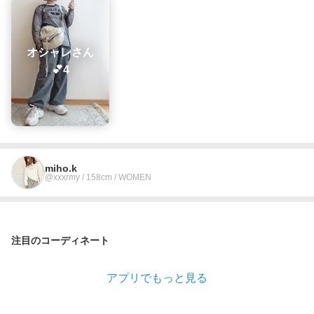
オシャレさん
💕4
miho.k
@xxxrmy / 158cm / WOMEN
注目のコーディネート
アプリでもっと見る