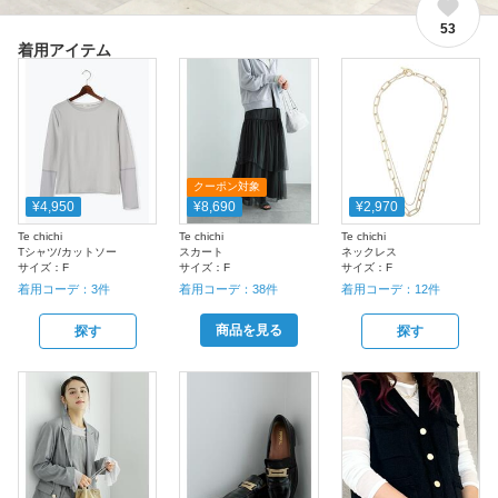
53
着用アイテム
クーポン対象
¥4,950
¥8,690
¥2,970
Te chichi
Te chichi
Te chichi
Tシャツ/カットソー
スカート
ネックレス
サイズ：
F
サイズ：
F
サイズ：
F
着用コーデ：
3
件
着用コーデ：
38
件
着用コーデ：
12
件
商品を見る
探す
探す