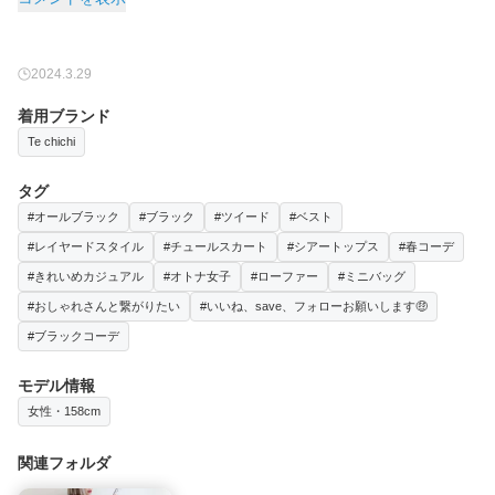
2024.3.29
着用ブランド
Te chichi
タグ
#オールブラック
#ブラック
#ツイード
#ベスト
#レイヤードスタイル
#チュールスカート
#シアートップス
#春コーデ
#きれいめカジュアル
#オトナ女子
#ローファー
#ミニバッグ
#おしゃれさんと繋がりたい
#いいね、save、フォローお願いします🤑
#ブラックコーデ
モデル情報
女性・158cm
関連フォルダ