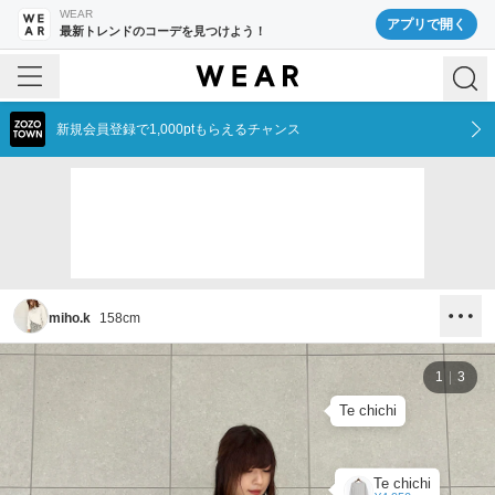
WEAR
アプリで開く
最新トレンドのコーデを見つけよう！
新規会員登録で1,000ptもらえるチャンス
miho.k
158
cm
1
3
Te chichi
Te chichi