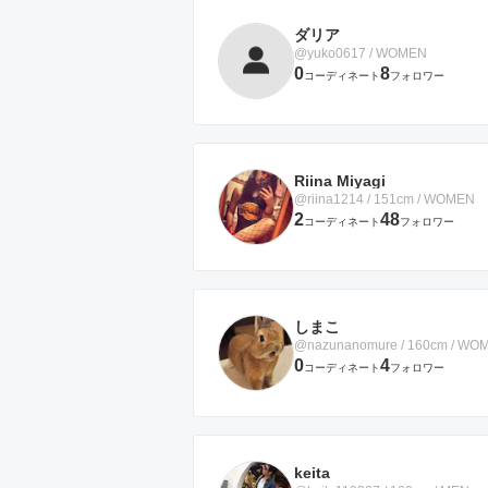
ダリア
@yuko0617 / WOMEN
0
8
コーディネート
フォロワー
Riina Miyagi
@riina1214 / 151cm / WOMEN
2
48
コーディネート
フォロワー
しまこ
@nazunanomure / 160cm / WO
0
4
コーディネート
フォロワー
keita