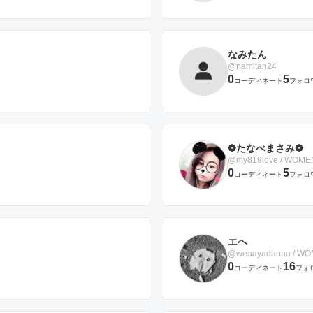
なみたん
@namitan24
0
5
コーディネート
フォロ
❁たなべまさみ❁
@my819love / WOME
0
5
コーディネート
フォロ
エヘ
@weaayadanaa / W
0
16
コーディネート
フォ