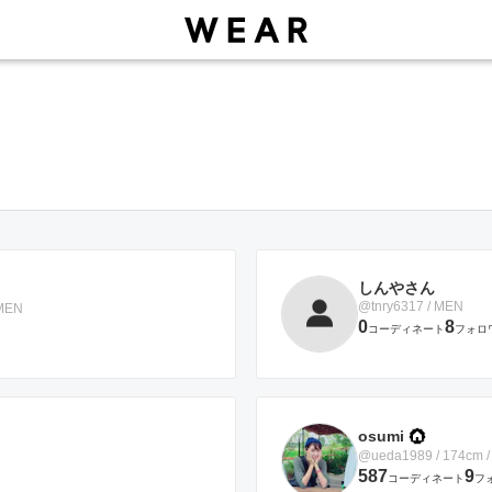
しんやさん
@tnry6317 / MEN
OMEN
0
8
コーディネート
フォロ
osumi
@ueda1989 / 174cm
587
9
コーディネート
フ