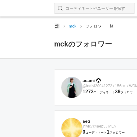
コーディネートやユーザーを探す
検索する
mck
フォロワー一覧
mckのフォロワー
asami
@indivi20041272 / 156cm / W
1273
39
コーディネート
フォロワー
aeg
@yfc7c4aep5 / MEN
0
1
コーディネート
フォロワー