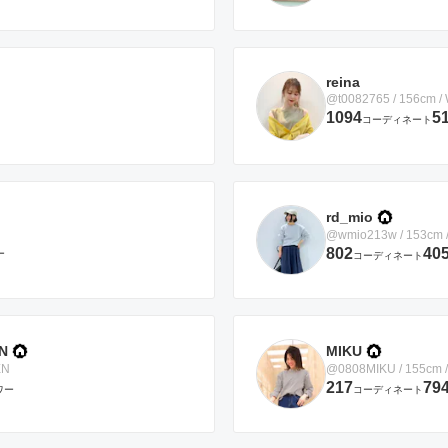
reina
@t0082765 / 156cm 
1094
5
コーディネート
rd_mio
@wmio213w / 153cm
802
40
ー
コーディネート
N
MIKU
EN
@0808MIKU / 155cm
217
79
ワー
コーディネート