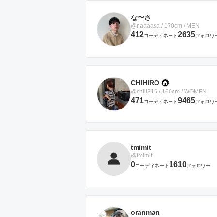
な〜さ
@naaaasa / 170cm / MEN
412
2635
コーディネート
フォロワ
CHIHIRO
@chiii315 / 160cm / WOMEN
471
9465
コーディネート
フォロワ
tmimit
@tmimit
0
1610
コーディネート
フォロワー
oranman