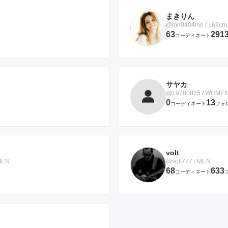
まきりん
@mn0404mn / 169cm
63
291
コーディネート
サヤカ
@19780825 / WOME
0
13
コーディネート
フォ
volt
MEN
@volt777 / MEN
68
633
コーディネート