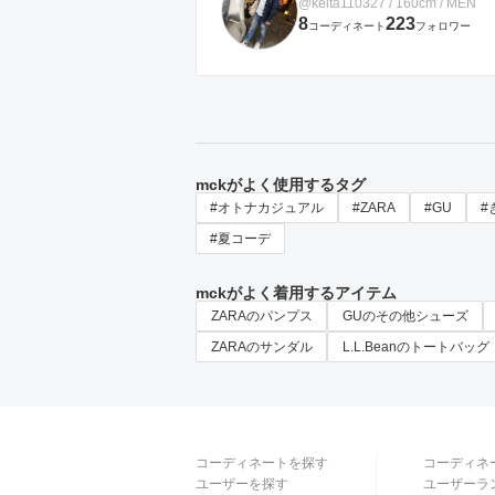
@keita110327 / 160cm / MEN
8
223
コーディネート
フォロワー
mckがよく使用するタグ
#オトナカジュアル
#ZARA
#GU
#
#夏コーデ
mckがよく着用するアイテム
ZARAのパンプス
GUのその他シューズ
ZARAのサンダル
L.L.Beanのトートバッグ
コーディネートを探す
コーディネ
ユーザーを探す
ユーザーラ