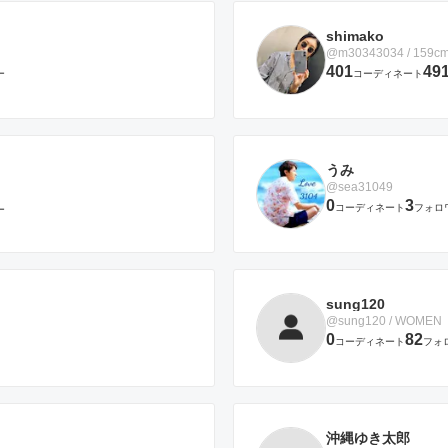
shimako
@m30343034 / 159c
401
49
ー
コーディネート
うみ
@sea31049
0
3
コーディネート
フォロ
ー
sung120
@sung120 / WOMEN
0
82
コーディネート
フォ
沖縄ゆき太郎