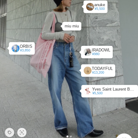
anuke
¥5,500
miu miu
ORBIS
IRADOWL
¥3,850
¥980
TODAYFUL
¥13,200
Yves Saint Laurent Beaute
¥5,500