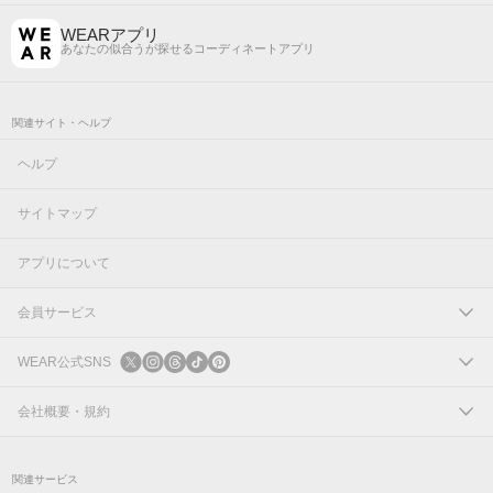
WEARアプリ
あなたの似合うが探せるコーディネートアプリ
関連サイト・ヘルプ
ヘルプ
サイトマップ
アプリについて
会員サービス
ログイン
WEAR公式SNS
新規会員登録
X
会社概要・規約
Instagram
コーポレートサイト
関連サービス