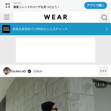
WEAR
アプリで開く
最新トレンドのコーデを見つけよう！
新規会員登録で1,000ptもらえるチャンス
Oo.hiro.oO
159
cm
1
2