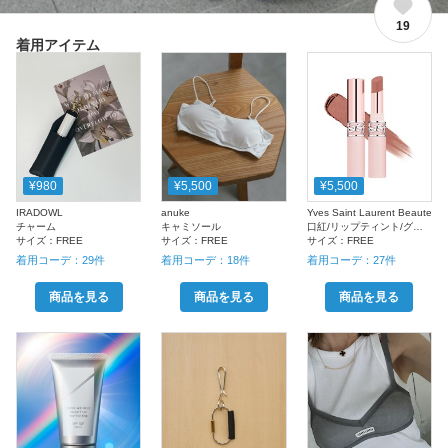
19
着用アイテム
¥980
¥5,500
¥5,500
IRADOWL
anuke
Yves Saint Laurent Beaute
チャーム
キャミソール
口紅/リップティント/グロス
サイズ：
FREE
サイズ：
FREE
サイズ：
FREE
着用コーデ：
29
件
着用コーデ：
18
件
着用コーデ：
27
件
商品を見る
商品を見る
商品を見る