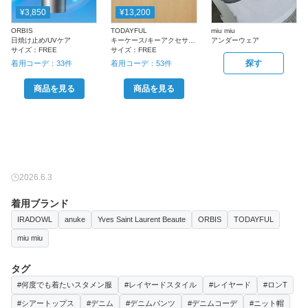
¥3,850
¥13,200
ORBIS
TODAYFUL
miu miu
日焼け止め/UVケア
キーケース/キーアクセサリー
アンダーウェア
サイズ：
FREE
サイズ：
FREE
探す
着用コーデ：
33
件
着用コーデ：
53
件
商品を見る
商品を見る
2026.6.3
着用ブランド
IRADOWL
anuke
Yves Saint Laurent Beaute
ORBIS
TODAYFUL
miu miu
タグ
#何度でも着たいスタメン服
#レイヤードスタイル
#レイヤード
#ロンT
#シアートップス
#デニム
#デニムパンツ
#デニムコーデ
#ニット帽