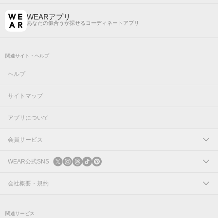
WEARアプリ
あなたの似合うが探せるコーディネートアプリ
関連サイト・ヘルプ
ヘルプ
サイトマップ
アプリについて
会員サービス
ログイン
WEAR公式SNS
新規会員登録
X
会社概要・規約
Instagram
コーポレートサイト
関連サービス