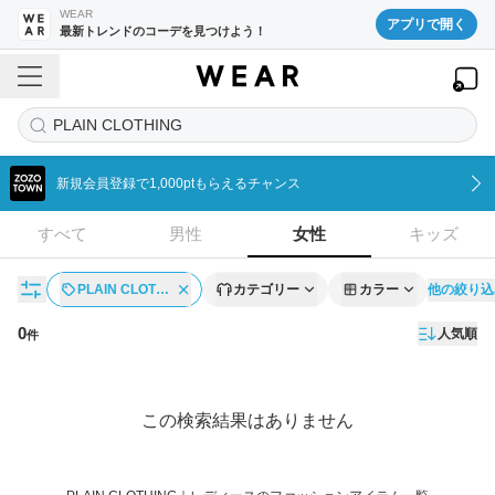
WEAR
アプリで開く
最新トレンドのコーデを見つけよう！
PLAIN CLOTHING
新規会員登録で1,000ptもらえるチャンス
すべて
男性
女性
キッズ
他の絞り込
PLAIN CLOT…
カテゴリー
カラー
0
人気順
件
アイテム一覧
この検索結果はありません