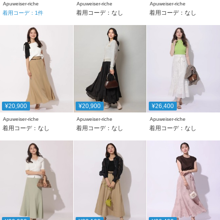
Apuweiser-riche
Apuweiser-riche
Apuweiser-riche
着用コーデ：なし
着用コーデ：なし
着用コーデ：
1
件
¥20,900
¥20,900
¥26,400
Apuweiser-riche
Apuweiser-riche
Apuweiser-riche
着用コーデ：なし
着用コーデ：なし
着用コーデ：なし