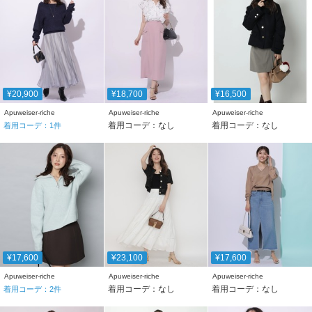
¥20,900
¥18,700
¥16,500
Apuweiser-riche
Apuweiser-riche
Apuweiser-riche
着用コーデ：なし
着用コーデ：なし
着用コーデ：
1
件
¥17,600
¥23,100
¥17,600
Apuweiser-riche
Apuweiser-riche
Apuweiser-riche
着用コーデ：なし
着用コーデ：なし
着用コーデ：
2
件