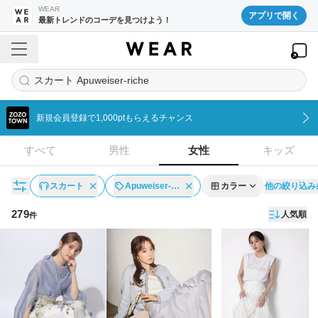
WEAR
アプリで開く
最新トレンドのコーデを見つけよう！
スカート Apuweiser-riche
新規会員登録で1,000ptもらえるチャンス
すべて
男性
女性
キッズ
他の絞り込み
スカート
Apuweiser-…
カラー
279
人気順
件
アイテム一覧