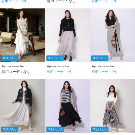
着用コーデ：なし
着用コーデ：
3
件
着用コーデ：
2
件
¥20,900
¥20,900
¥20,900
Apuweiser-riche
Apuweiser-riche
Apuweiser-riche
着用コーデ：なし
着用コーデ：
4
件
着用コーデ：
2
件
¥20,900
¥19,800
¥22,000