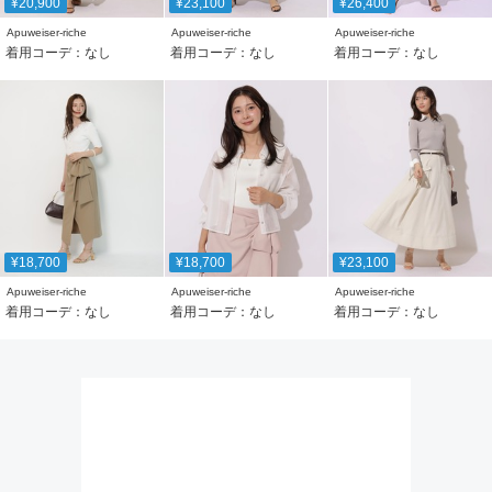
¥20,900
¥23,100
¥26,400
Apuweiser-riche
Apuweiser-riche
Apuweiser-riche
着用コーデ：なし
着用コーデ：なし
着用コーデ：なし
¥18,700
¥18,700
¥23,100
Apuweiser-riche
Apuweiser-riche
Apuweiser-riche
着用コーデ：なし
着用コーデ：なし
着用コーデ：なし